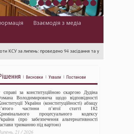
формація
Взаємодія з медіа
а липень: проведено 94 засідання та ухвалено 85 актів
С
Рішення
Висновки
Ухвали
Постанови
у справі за конституційною скаргою Дудіна
Романа Володимировича щодо відповідності
Конституції України (конституційності) абзацу
п’ятого частини п’ятої статті 182
Кримінального процесуального кодексу
України (про забезпечення альтернативності
застави триманню під вартою)
ипень, 21 / 2026