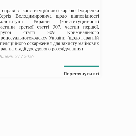
у справі за конституційною скаргою Гудиренка
Сергія Володимировича щодо відповідності
Конституції України (конституційності)
частини третьої статті 307, частин першої,
другої статті 309 Кримінального
процесуальногокодексу України
(щодо гарантій
апеляційного оскарження для захисту майнових
рав на стадії досудового розслідування)
ипень, 21 / 2026
Переглянути всі