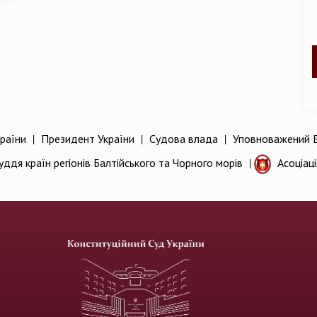
раїни
|
Президент України
|
Судова влада
|
Уповноважений В
уддя країн регіонів Балтійського та Чорного морів
|
Асоціац