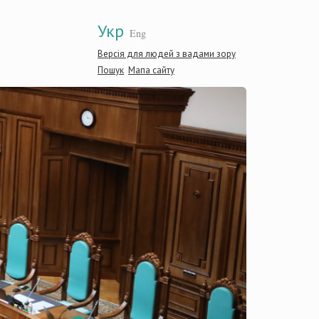
Укр
Eng
Версія для людей з вадами зору
Пошук
Мапа сайту
Конститу
України