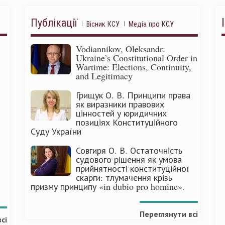
Публікації
Вісник КСУ
Медіа про КСУ
Vodiannikov, Oleksandr:
Ukraine’s Constitutional Order in
Wartime: Elections, Continuity,
and Legitimacy
Грищук О. В. Принципи права
як виразники правових
цінностей у юридичних
позиціях Конституційного
Суду України
Совгиря О. В. Остаточність
судового рішення як умова
прийнятності конституційної
скарги: тлумачення крізь
призму принципу «in dubio pro homine».
Переглянути всі
сі