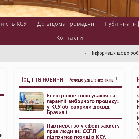
ність КСУ
До відома громадян
Публічна ін
Контакти
Інформація щодо роботи КСУ з
Події та новини
Резюме ухвалених актів
Електронне голосування та
гарантії виборчого процесу:
:
у КСУ обговорили досвід
Бразилії
Партнерство у сфері захисту
прав людини: ЄСПЛ
ми
підтримав позицію КСУ,
Л