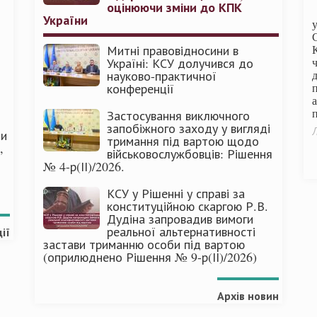
оцінюючи зміни до КПК
України
Митні правовідносини в
Україні: КСУ долучився до
науково-практичної
конференції
п
Застосування виключного
запобіжного заходу у вигляді
Л
ми
тримання під вартою щодо
,
військовослужбовців: Рішення
№ 4-р(ІІ)/2026.
КСУ у Рішенні у справі за
конституційною скаргою Р.В.
Дудіна запровадив вимоги
реальної альтернативності
ії
застави триманню особи під вартою
(оприлюднено Рішення № 9-р(ІІ)/2026)
Архів новин