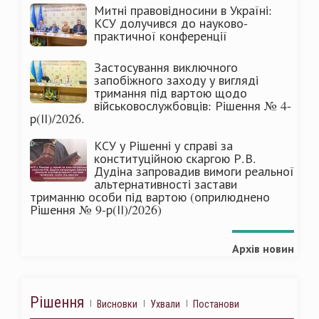
Митні правовідносини в Україні:
КСУ долучився до науково-
практичної конференції
Застосування виключного
запобіжного заходу у вигляді
тримання під вартою щодо
військовослужбовців: Рішення № 4-
р(ІІ)/2026.
КСУ у Рішенні у справі за
конституційною скаргою Р.В.
Дудіна запровадив вимоги реальної
альтернативності застави
триманню особи під вартою (оприлюднено
Рішення № 9-р(ІІ)/2026)
Архів новин
Рішення
Висновки
Ухвали
Постанови