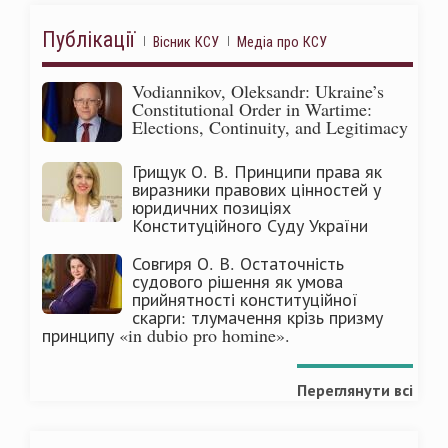
Публікації
Вісник КСУ
Медіа про КСУ
Vodiannikov, Oleksandr: Ukraine’s
Constitutional Order in Wartime:
Elections, Continuity, and Legitimacy
Грищук О. В. Принципи права як
виразники правових цінностей у
юридичних позиціях
Конституційного Суду України
Совгиря О. В. Остаточність
судового рішення як умова
прийнятності конституційної
скарги: тлумачення крізь призму
принципу «in dubio pro homine».
Переглянути всі