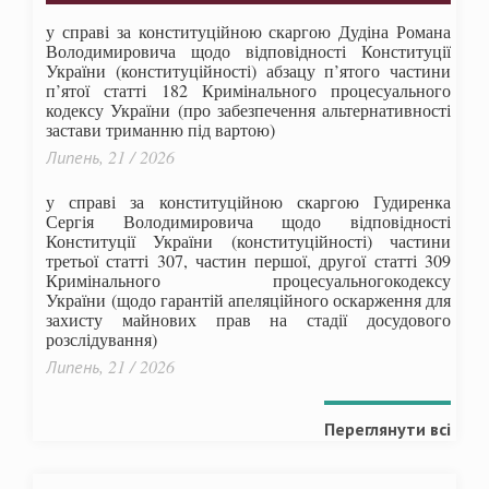
у справі за конституційною скаргою Дудіна Романа
Володимировича щодо відповідності Конституції
України (конституційності) абзацу п’ятого частини
п’ятої статті 182 Кримінального процесуального
кодексу України (про забезпечення альтернативності
застави триманню під вартою)
Липень, 21 / 2026
у справі за конституційною скаргою Гудиренка
Сергія Володимировича щодо відповідності
Конституції України (конституційності) частини
третьої статті 307, частин першої, другої статті 309
Кримінального процесуальногокодексу
України
(щодо гарантій апеляційного оскарження для
захисту майнових прав на стадії досудового
розслідування)
Липень, 21 / 2026
Переглянути всі