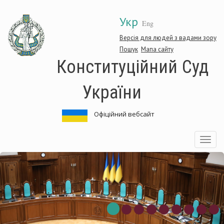
Перейти
Укр
до
Eng
основного
матеріалу
Версія для людей з вадами зору
Пошук
Мапа сайту
Конституційний Суд
України
Офіційний вебсайт
Toggle
navigatio
нституційний
Ко
д
Су