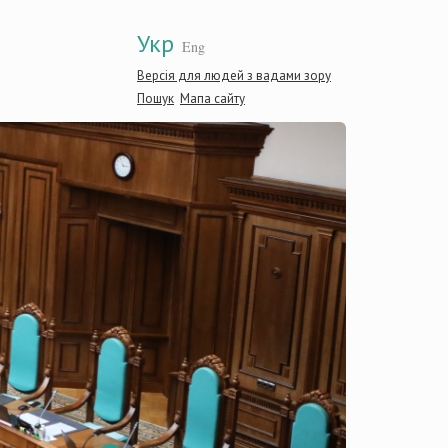
Укр
Eng
Версія для людей з вадами зору
Пошук
Мапа сайту
Консти
Україн