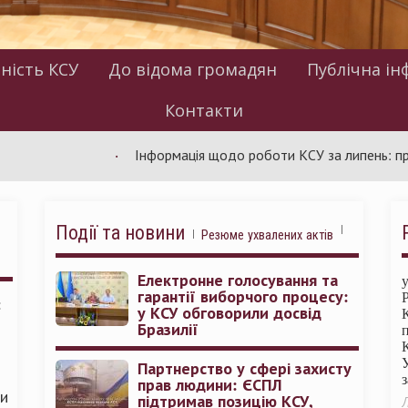
ність КСУ
До відома громадян
Публічна ін
Контакти
Інформація щодо роботи КСУ за липень: проведено 
Події та новини
Резюме ухвалених актів
Електронне голосування та
гарантії виборчого процесу:
:
у КСУ обговорили досвід
Бразилії
Партнерство у сфері захисту
прав людини: ЄСПЛ
ми
підтримав позицію КСУ,
Л