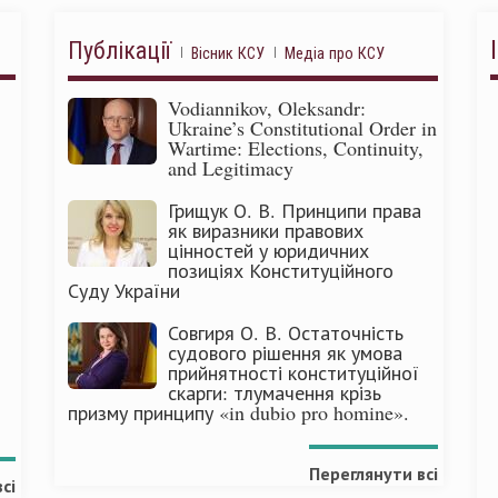
Публікації
Вісник КСУ
Медіа про КСУ
Vodiannikov, Oleksandr:
Ukraine’s Constitutional Order in
Wartime: Elections, Continuity,
and Legitimacy
Грищук О. В. Принципи права
як виразники правових
цінностей у юридичних
позиціях Конституційного
Суду України
Совгиря О. В. Остаточність
судового рішення як умова
прийнятності конституційної
скарги: тлумачення крізь
призму принципу «in dubio pro homine».
Переглянути всі
сі