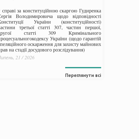
у справі за конституційною скаргою Гудиренка
Сергія Володимировича щодо відповідності
Конституції України (конституційності)
частини третьої статті 307, частин першої,
другої статті 309 Кримінального
процесуальногокодексу України
(щодо гарантій
апеляційного оскарження для захисту майнових
рав на стадії досудового розслідування)
ипень, 21 / 2026
Переглянути всі