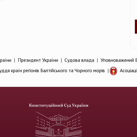
раїни
|
Президент України
|
Судова влада
|
Уповноважений В
уддя країн регіонів Балтійського та Чорного морів
|
Асоціац