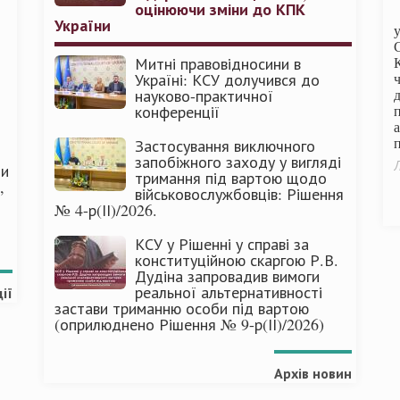
оцінюючи зміни до КПК
України
Митні правовідносини в
Україні: КСУ долучився до
науково-практичної
конференції
п
Застосування виключного
запобіжного заходу у вигляді
Л
ми
тримання під вартою щодо
,
військовослужбовців: Рішення
№ 4-р(ІІ)/2026.
КСУ у Рішенні у справі за
конституційною скаргою Р.В.
Дудіна запровадив вимоги
реальної альтернативності
ії
застави триманню особи під вартою
(оприлюднено Рішення № 9-р(ІІ)/2026)
Архів новин