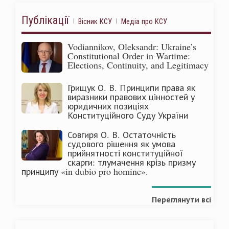
Публікації
Вісник КСУ
Медіа про КСУ
Vodiannikov, Oleksandr: Ukraine’s
Constitutional Order in Wartime:
Elections, Continuity, and Legitimacy
Грищук О. В. Принципи права як
виразники правових цінностей у
юридичних позиціях
Конституційного Суду України
Совгиря О. В. Остаточність
судового рішення як умова
прийнятності конституційної
скарги: тлумачення крізь призму
принципу «in dubio pro homine».
Переглянути всі