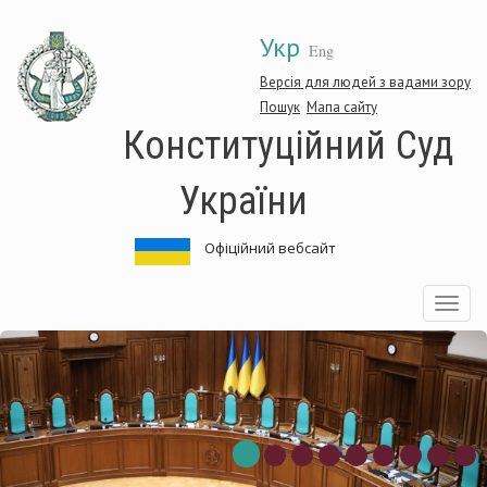
Перейти
Укр
до
Eng
основного
матеріалу
Версія для людей з вадами зору
Пошук
Мапа сайту
Конституційний Суд
України
Офіційний вебсайт
Toggle
navigatio
нституційний
Ко
д
Су