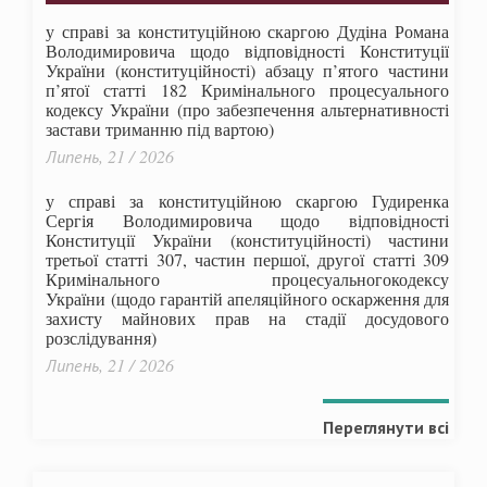
у справі за конституційною скаргою Дудіна Романа
Володимировича щодо відповідності Конституції
України (конституційності) абзацу п’ятого частини
п’ятої статті 182 Кримінального процесуального
кодексу України (про забезпечення альтернативності
застави триманню під вартою)
Липень, 21 / 2026
у справі за конституційною скаргою Гудиренка
Сергія Володимировича щодо відповідності
Конституції України (конституційності) частини
третьої статті 307, частин першої, другої статті 309
Кримінального процесуальногокодексу
України
(щодо гарантій апеляційного оскарження для
захисту майнових прав на стадії досудового
розслідування)
Липень, 21 / 2026
Переглянути всі