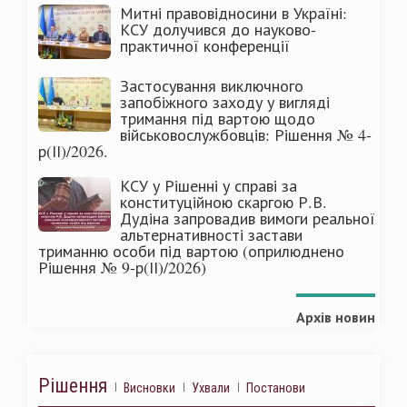
Митні правовідносини в Україні:
КСУ долучився до науково-
практичної конференції
Застосування виключного
запобіжного заходу у вигляді
тримання під вартою щодо
військовослужбовців: Рішення № 4-
р(ІІ)/2026.
КСУ у Рішенні у справі за
конституційною скаргою Р.В.
Дудіна запровадив вимоги реальної
альтернативності застави
триманню особи під вартою (оприлюднено
Рішення № 9-р(ІІ)/2026)
Архів новин
Рішення
Висновки
Ухвали
Постанови