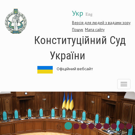
Перейти
Укр
до
Eng
основного
матеріалу
Версія для людей з вадами зору
Пошук
Мапа сайту
Конституційний Суд
України
Офіційний вебсайт
Toggle
navigatio
нституційний
Ко
д
Су