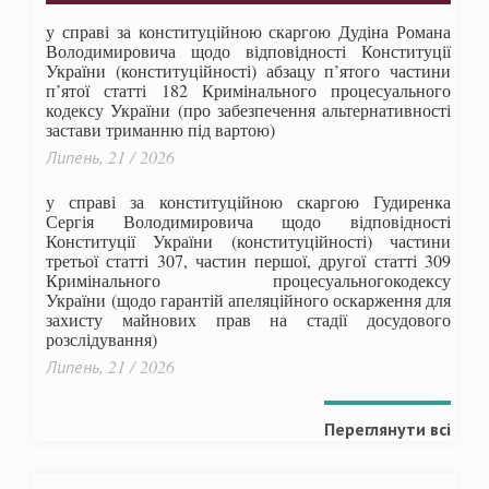
у справі за конституційною скаргою Дудіна Романа
Володимировича щодо відповідності Конституції
України (конституційності) абзацу п’ятого частини
п’ятої статті 182 Кримінального процесуального
кодексу України (про забезпечення альтернативності
застави триманню під вартою)
Липень, 21 / 2026
у справі за конституційною скаргою Гудиренка
Сергія Володимировича щодо відповідності
Конституції України (конституційності) частини
третьої статті 307, частин першої, другої статті 309
Кримінального процесуальногокодексу
України
(щодо гарантій апеляційного оскарження для
захисту майнових прав на стадії досудового
розслідування)
Липень, 21 / 2026
Переглянути всі