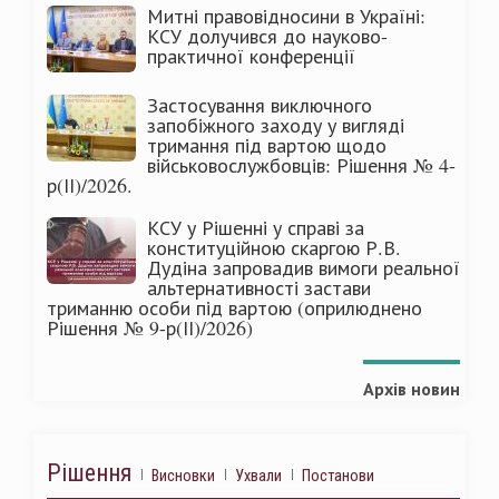
Митні правовідносини в Україні:
КСУ долучився до науково-
практичної конференції
Застосування виключного
запобіжного заходу у вигляді
тримання під вартою щодо
військовослужбовців: Рішення № 4-
р(ІІ)/2026.
КСУ у Рішенні у справі за
конституційною скаргою Р.В.
Дудіна запровадив вимоги реальної
альтернативності застави
триманню особи під вартою (оприлюднено
Рішення № 9-р(ІІ)/2026)
Архів новин
Рішення
Висновки
Ухвали
Постанови