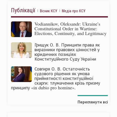
Публікації
Вісник КСУ
Медіа про КСУ
Vodiannikov, Oleksandr: Ukraine’s
Constitutional Order in Wartime:
Elections, Continuity, and Legitimacy
Грищук О. В. Принципи права як
виразники правових цінностей у
юридичних позиціях
Конституційного Суду України
Совгиря О. В. Остаточність
судового рішення як умова
прийнятності конституційної
скарги: тлумачення крізь призму
принципу «in dubio pro homine».
Переглянути всі