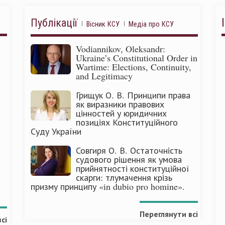
Публікації
Вісник КСУ
Медіа про КСУ
Vodiannikov, Oleksandr:
Ukraine’s Constitutional Order in
Wartime: Elections, Continuity,
and Legitimacy
Грищук О. В. Принципи права
як виразники правових
цінностей у юридичних
позиціях Конституційного
Суду України
Совгиря О. В. Остаточність
судового рішення як умова
прийнятності конституційної
скарги: тлумачення крізь
призму принципу «in dubio pro homine».
Переглянути всі
сі