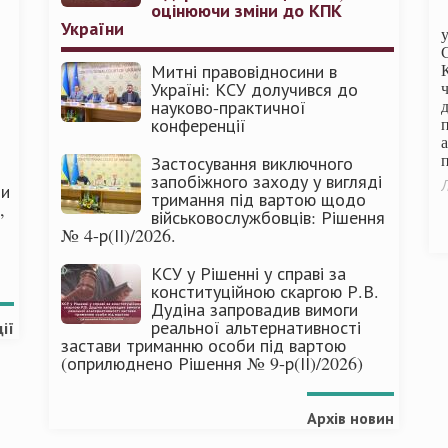
оцінюючи зміни до КПК
України
Митні правовідносини в
Україні: КСУ долучився до
науково-практичної
конференції
п
Застосування виключного
запобіжного заходу у вигляді
Л
ми
тримання під вартою щодо
,
військовослужбовців: Рішення
№ 4-р(ІІ)/2026.
КСУ у Рішенні у справі за
конституційною скаргою Р.В.
Дудіна запровадив вимоги
реальної альтернативності
ії
застави триманню особи під вартою
(оприлюднено Рішення № 9-р(ІІ)/2026)
Архів новин