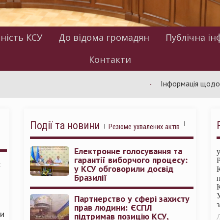
ність КСУ
До відома громадян
Публічна ін
Контакти
Інформація щодо роботи 
Події та новини
Резюме ухвалених актів
Електронне голосування та
гарантії виборчого процесу:
:
у КСУ обговорили досвід
Бразилії
Партнерство у сфері захисту
прав людини: ЄСПЛ
ми
підтримав позицію КСУ,
Л