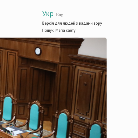
Укр
Eng
Версія для людей з вадами зору
Пошук
Мапа сайту
Конст
Украї