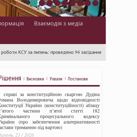
формація
Взаємодія з медіа
КСУ за липень: проведено 94 засідання та ухвалено 85 актів
Рішення
Висновки
Ухвали
Постанови
у справі за конституційною скаргою Дудіна
Романа Володимировича щодо відповідності
Конституції України (конституційності) абзацу
п’ятого частини п’ятої статті 182
Кримінального процесуального кодексу
України (про забезпечення альтернативності
застави триманню під вартою)
ипень, 21 / 2026