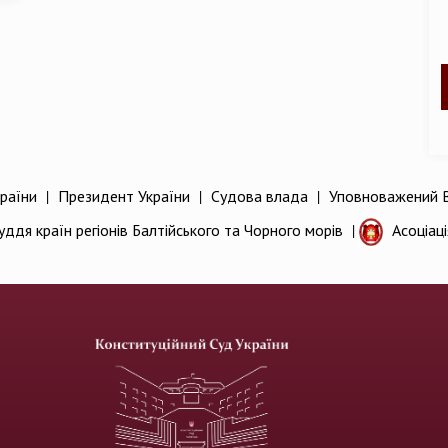
раїни
|
Президент України
|
Судова влада
|
Уповноважений В
уддя країн регіонів Балтійського та Чорного морів
|
Асоціац