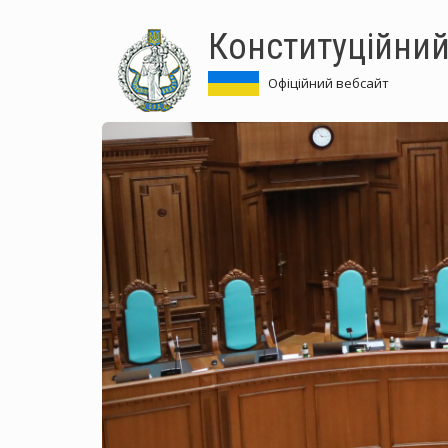
Перейти
Конституційний
до
основного
матеріалу
Офіційний вебсайт
Конституційний Суд
України