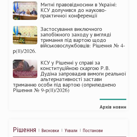
Митні правовідносини в Україні:
КСУ долучився до науково-
практичної конференції
Застосування виключного
запобіжного заходу у вигляді
тримання під вартою щодо
військовослужбовців: Рішення № 4-
р(ІІ)/2026.
КСУ у Рішенні у справі за
конституційною скаргою Р.В.
Дудіна запровадив вимоги реальної
альтернативності застави
триманню особи під вартою (оприлюднено
Рішення № 9-р(ІІ)/2026)
Архів новин
Рішення
Висновки
Ухвали
Постанови