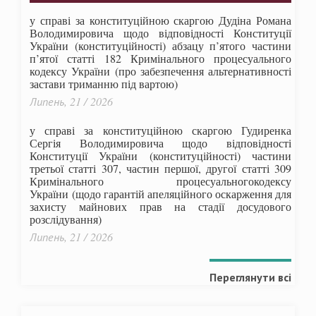
у справі за конституційною скаргою Дудіна Романа
Володимировича щодо відповідності Конституції
України (конституційності) абзацу п’ятого частини
п’ятої статті 182 Кримінального процесуального
кодексу України (про забезпечення альтернативності
застави триманню під вартою)
Липень, 21 / 2026
у справі за конституційною скаргою Гудиренка
Сергія Володимировича щодо відповідності
Конституції України (конституційності) частини
третьої статті 307, частин першої, другої статті 309
Кримінального процесуальногокодексу
України
(щодо гарантій апеляційного оскарження для
захисту майнових прав на стадії досудового
розслідування)
Липень, 21 / 2026
Переглянути всі