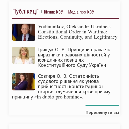
Публікації
Вісник КСУ
Медіа про КСУ
Vodiannikov, Oleksandr: Ukraine’s
Constitutional Order in Wartime:
Elections, Continuity, and Legitimacy
Грищук О. В. Принципи права як
виразники правових цінностей у
юридичних позиціях
Конституційного Суду України
Совгиря О. В. Остаточність
судового рішення як умова
прийнятності конституційної
скарги: тлумачення крізь призму
принципу «in dubio pro homine».
Переглянути всі