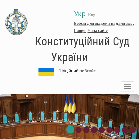
Перейти
Укр
до
Eng
основного
матеріалу
Версія для людей з вадами зору
Пошук
Мапа сайту
Конституційний Суд
України
Офіційний вебсайт
Toggle
navigatio
онституційний
К
уд
С