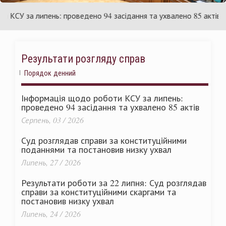
країни
У
У за липень: проведено 94 засідання та ухвалено 85 актів
Результати розгляду справ
Порядок денний
Інформація щодо роботи КСУ за липень:
проведено 94 засідання та ухвалено 85 актів
Серпень, 03 / 2026
Суд розглядав справи за конституційними
поданнями та постановив низку ухвал
Липень, 27 / 2026
Результати роботи за 22 липня: Суд розглядав
справи за конституційними скаргами та
постановив низку ухвал
Липень, 24 / 2026