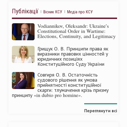
Публікації
Вісник КСУ
Медіа про КСУ
Vodiannikov, Oleksandr: Ukraine’s
Constitutional Order in Wartime:
Elections, Continuity, and Legitimacy
Грищук О. В. Принципи права як
виразники правових цінностей у
юридичних позиціях
Конституційного Суду України
Совгиря О. В. Остаточність
судового рішення як умова
прийнятності конституційної
скарги: тлумачення крізь призму
принципу «in dubio pro homine».
Переглянути всі