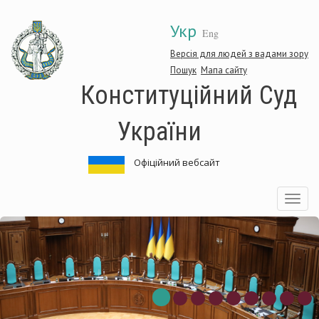
Перейти
Укр
до
Eng
основного
матеріалу
Версія для людей з вадами зору
Пошук
Мапа сайту
Конституційний Суд
України
Офіційний вебсайт
Toggle
navigatio
итуційний
Конст
Суд