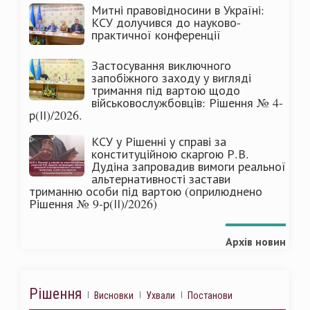
Митні правовідносини в Україні:
КСУ долучився до науково-
практичної конференції
Застосування виключного
запобіжного заходу у вигляді
тримання під вартою щодо
військовослужбовців: Рішення № 4-
р(ІІ)/2026.
КСУ у Рішенні у справі за
конституційною скаргою Р.В.
Дудіна запровадив вимоги реальної
альтернативності застави
триманню особи під вартою (оприлюднено
Рішення № 9-р(ІІ)/2026)
Архів новин
Рішення
Висновки
Ухвали
Постанови