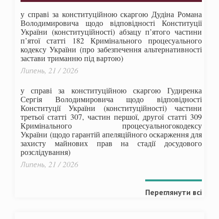
у справі за конституційною скаргою Дудіна Романа
Володимировича щодо відповідності Конституції
України (конституційності) абзацу п’ятого частини
п’ятої статті 182 Кримінального процесуального
кодексу України (про забезпечення альтернативності
застави триманню під вартою)
Липень, 21 / 2026
у справі за конституційною скаргою Гудиренка
Сергія Володимировича щодо відповідності
Конституції України (конституційності) частини
третьої статті 307, частин першої, другої статті 309
Кримінального процесуальногокодексу
України
(щодо гарантій апеляційного оскарження для
захисту майнових прав на стадії досудового
розслідування)
Липень, 21 / 2026
Переглянути всі