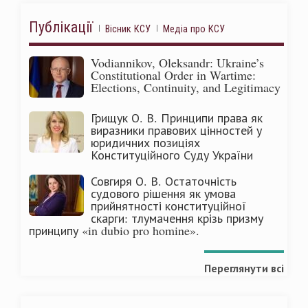
Публікації
Вісник КСУ
Медіа про КСУ
Vodiannikov, Oleksandr: Ukraine’s
Constitutional Order in Wartime:
Elections, Continuity, and Legitimacy
Грищук О. В. Принципи права як
виразники правових цінностей у
юридичних позиціях
Конституційного Суду України
Совгиря О. В. Остаточність
судового рішення як умова
прийнятності конституційної
скарги: тлумачення крізь призму
принципу «in dubio pro homine».
Переглянути всі