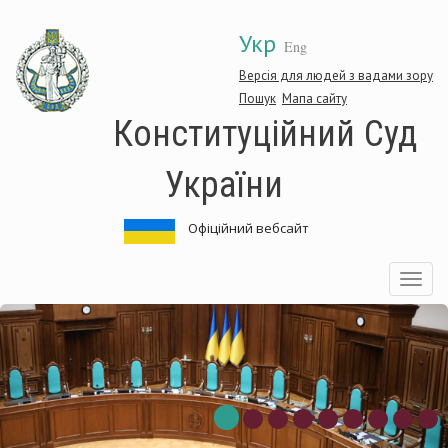
Перейти
Укр
до
Eng
основного
матеріалу
Версія для людей з вадами зору
Пошук
Мапа сайту
Конституційний Суд
України
Офіційний вебсайт
Toggle
navigatio
ституційний
Кон
Суд