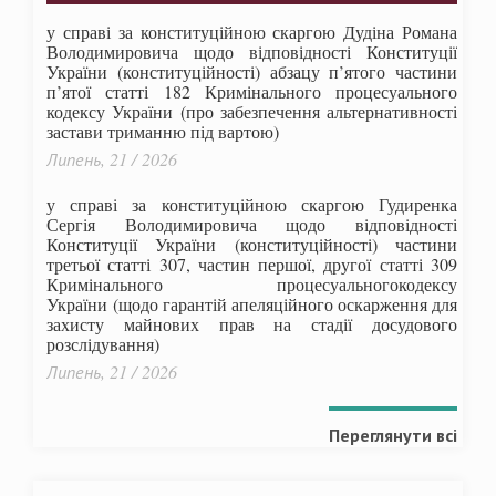
у справі за конституційною скаргою Дудіна Романа
Володимировича щодо відповідності Конституції
України (конституційності) абзацу п’ятого частини
п’ятої статті 182 Кримінального процесуального
кодексу України (про забезпечення альтернативності
застави триманню під вартою)
Липень, 21 / 2026
у справі за конституційною скаргою Гудиренка
Сергія Володимировича щодо відповідності
Конституції України (конституційності) частини
третьої статті 307, частин першої, другої статті 309
Кримінального процесуальногокодексу
України
(щодо гарантій апеляційного оскарження для
захисту майнових прав на стадії досудового
розслідування)
Липень, 21 / 2026
Переглянути всі