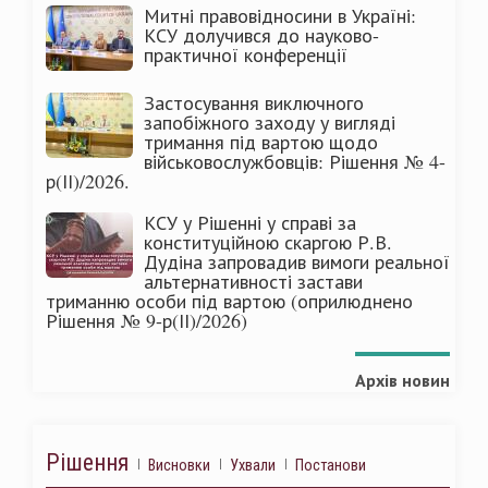
Митні правовідносини в Україні:
КСУ долучився до науково-
практичної конференції
Застосування виключного
запобіжного заходу у вигляді
тримання під вартою щодо
військовослужбовців: Рішення № 4-
р(ІІ)/2026.
КСУ у Рішенні у справі за
конституційною скаргою Р.В.
Дудіна запровадив вимоги реальної
альтернативності застави
триманню особи під вартою (оприлюднено
Рішення № 9-р(ІІ)/2026)
Архів новин
Рішення
Висновки
Ухвали
Постанови