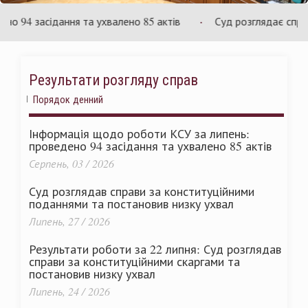
аїни
Укр
4 засідання та ухвалено 85 актів
Суд розглядає справу щ
Результати розгляду справ
Порядок денний
Інформація щодо роботи КСУ за липень:
проведено 94 засідання та ухвалено 85 актів
Серпень, 03 / 2026
Суд розглядав справи за конституційними
поданнями та постановив низку ухвал
Липень, 27 / 2026
Результати роботи за 22 липня: Суд розглядав
справи за конституційними скаргами та
постановив низку ухвал
Липень, 24 / 2026