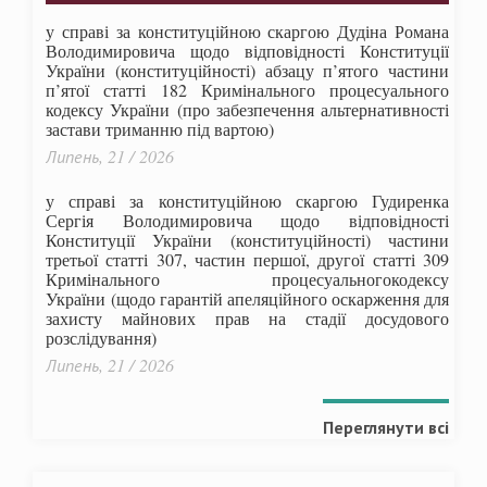
у справі за конституційною скаргою Дудіна Романа
Володимировича щодо відповідності Конституції
України (конституційності) абзацу п’ятого частини
п’ятої статті 182 Кримінального процесуального
кодексу України (про забезпечення альтернативності
застави триманню під вартою)
Липень, 21 / 2026
у справі за конституційною скаргою Гудиренка
Сергія Володимировича щодо відповідності
Конституції України (конституційності) частини
третьої статті 307, частин першої, другої статті 309
Кримінального процесуальногокодексу
України
(щодо гарантій апеляційного оскарження для
захисту майнових прав на стадії досудового
розслідування)
Липень, 21 / 2026
Переглянути всі