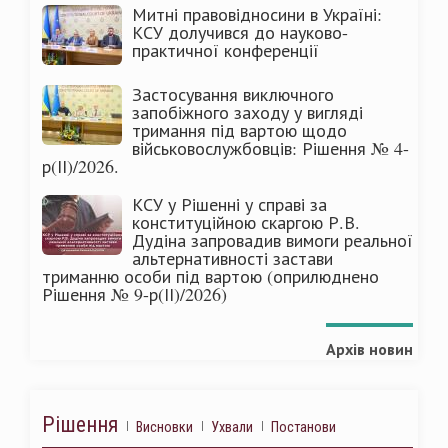
Митні правовідносини в Україні:
КСУ долучився до науково-
практичної конференції
Застосування виключного
запобіжного заходу у вигляді
тримання під вартою щодо
військовослужбовців: Рішення № 4-
р(ІІ)/2026.
КСУ у Рішенні у справі за
конституційною скаргою Р.В.
Дудіна запровадив вимоги реальної
альтернативності застави
триманню особи під вартою (оприлюднено
Рішення № 9-р(ІІ)/2026)
Архів новин
Рішення
Висновки
Ухвали
Постанови