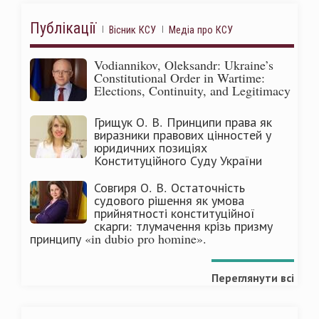
Публікації
Вісник КСУ
Медіа про КСУ
Vodiannikov, Oleksandr: Ukraine’s
Constitutional Order in Wartime:
Elections, Continuity, and Legitimacy
Грищук О. В. Принципи права як
виразники правових цінностей у
юридичних позиціях
Конституційного Суду України
Совгиря О. В. Остаточність
судового рішення як умова
прийнятності конституційної
скарги: тлумачення крізь призму
принципу «in dubio pro homine».
Переглянути всі