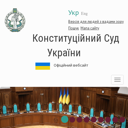
Перейти
Укр
до
Eng
основного
матеріалу
Версія для людей з вадами зору
Пошук
Мапа сайту
Конституційний Суд
України
Офіційний вебсайт
Toggle
navigatio
нституційний
Ко
д
Су