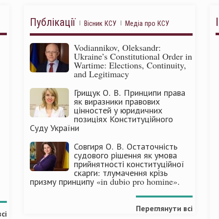
Публікації
Вісник КСУ
Медіа про КСУ
Vodiannikov, Oleksandr:
Ukraine’s Constitutional Order in
Wartime: Elections, Continuity,
and Legitimacy
Грищук О. В. Принципи права
як виразники правових
цінностей у юридичних
позиціях Конституційного
Суду України
Совгиря О. В. Остаточність
судового рішення як умова
прийнятності конституційної
скарги: тлумачення крізь
призму принципу «in dubio pro homine».
Переглянути всі
сі