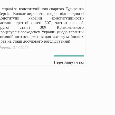
у справі за конституційною скаргою Гудиренка
Сергія Володимировича щодо відповідності
Конституції України (конституційності)
частини третьої статті 307, частин першої,
другої статті 309 Кримінального
процесуальногокодексу України
(щодо гарантій
апеляційного оскарження для захисту майнових
рав на стадії досудового розслідування)
ипень, 21 / 2026
Переглянути всі