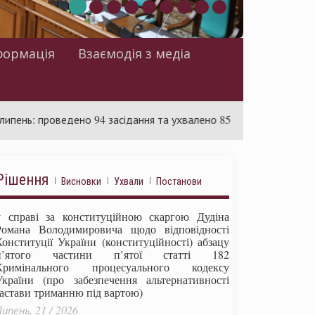
формація
Взаємодія з медіа
роведено 94 засідання та ухвалено 85 актів
Суд розгляда
Рішення
Висновки
Ухвали
Постанови
у справі за конституційною скаргою Дудіна
Романа Володимировича щодо відповідності
Конституції України (конституційності) абзацу
п’ятого частини п’ятої статті 182
Кримінального процесуального кодексу
України (про забезпечення альтернативності
застави триманню під вартою)
ипень, 21 / 2026