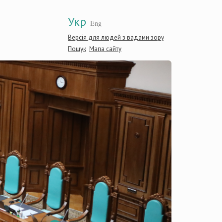
Укр
Eng
Версія для людей з вадами зору
Пошук
Мапа сайту
Конститу
України