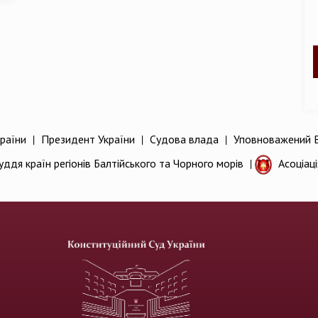
раїни
|
Президент України
|
Судова влада
|
Уповноважений В
уддя країн регіонів Балтійського та Чорного морів
|
Асоціац