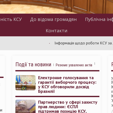
ність КСУ
До відома громадян
Публічна ін
Контакти
Інформація щодо роботи КСУ за липень: п
Події та новини
Резюме ухвалених актів
Електронне голосування та
гарантії виборчого процесу:
:
у КСУ обговорили досвід
Бразилії
Партнерство у сфері захисту
прав людини: ЄСПЛ
ми
підтримав позицію КСУ,
Л