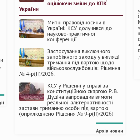
оцінюючи зміни до КПК
України
Митні правовідносини в
Україні: КСУ долучився до
науково-практичної
конференції
п
Застосування виключного
запобіжного заходу у вигляді
Л
ми
тримання під вартою щодо
,
військовослужбовців: Рішення
№ 4-р(ІІ)/2026.
КСУ у Рішенні у справі за
конституційною скаргою Р.В.
Дудіна запровадив вимоги
реальної альтернативності
ії
застави триманню особи під вартою
(оприлюднено Рішення № 9-р(ІІ)/2026)
Архів новин