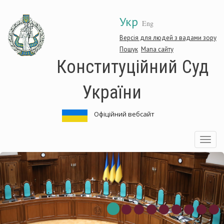
Перейти
Укр
до
Eng
основного
матеріалу
Версія для людей з вадами зору
Пошук
Мапа сайту
Конституційний Суд
України
Офіційний вебсайт
Toggle
navigatio
онституційний
К
уд
С