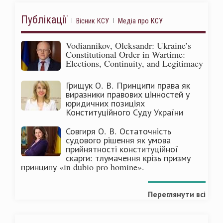
Публікації
Вісник КСУ
Медіа про КСУ
Vodiannikov, Oleksandr: Ukraine’s
Constitutional Order in Wartime:
Elections, Continuity, and Legitimacy
Грищук О. В. Принципи права як
виразники правових цінностей у
юридичних позиціях
Конституційного Суду України
Совгиря О. В. Остаточність
судового рішення як умова
прийнятності конституційної
скарги: тлумачення крізь призму
принципу «in dubio pro homine».
Переглянути всі