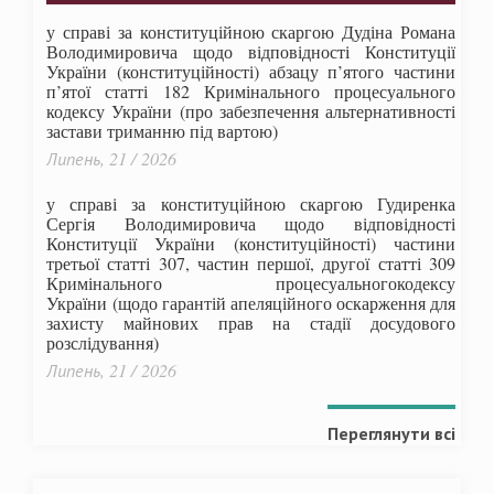
у справі за конституційною скаргою Дудіна Романа
Володимировича щодо відповідності Конституції
України (конституційності) абзацу п’ятого частини
п’ятої статті 182 Кримінального процесуального
кодексу України (про забезпечення альтернативності
застави триманню під вартою)
Липень, 21 / 2026
у справі за конституційною скаргою Гудиренка
Сергія Володимировича щодо відповідності
Конституції України (конституційності) частини
третьої статті 307, частин першої, другої статті 309
Кримінального процесуальногокодексу
України
(щодо гарантій апеляційного оскарження для
захисту майнових прав на стадії досудового
розслідування)
Липень, 21 / 2026
Переглянути всі