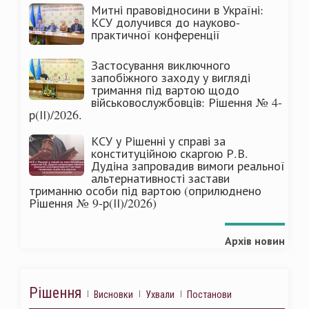
Митні правовідносини в Україні:
КСУ долучився до науково-
практичної конференції
Застосування виключного
запобіжного заходу у вигляді
тримання під вартою щодо
військовослужбовців: Рішення № 4-
р(ІІ)/2026.
КСУ у Рішенні у справі за
конституційною скаргою Р.В.
Дудіна запровадив вимоги реальної
альтернативності застави
триманню особи під вартою (оприлюднено
Рішення № 9-р(ІІ)/2026)
Архів новин
Рішення
Висновки
Ухвали
Постанови