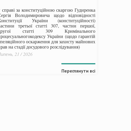
у справі за конституційною скаргою Гудиренка
Сергія Володимировича щодо відповідності
Конституції України (конституційності)
частини третьої статті 307, частин першої,
другої статті 309 Кримінального
процесуальногокодексу України
(щодо гарантій
апеляційного оскарження для захисту майнових
рав на стадії досудового розслідування)
ипень, 21 / 2026
Переглянути всі