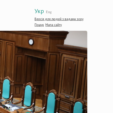
Укр
Eng
Версія для людей з вадами зору
Пошук
Мапа сайту
Конститу
України