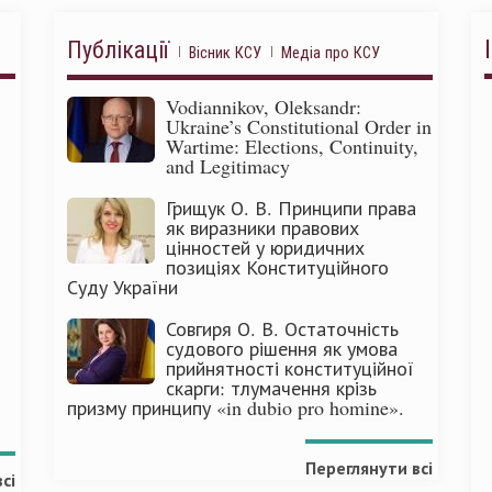
Публікації
Вісник КСУ
Медіа про КСУ
Vodiannikov, Oleksandr:
Ukraine’s Constitutional Order in
Wartime: Elections, Continuity,
and Legitimacy
Грищук О. В. Принципи права
як виразники правових
цінностей у юридичних
позиціях Конституційного
Суду України
Совгиря О. В. Остаточність
судового рішення як умова
прийнятності конституційної
скарги: тлумачення крізь
призму принципу «in dubio pro homine».
Переглянути всі
сі