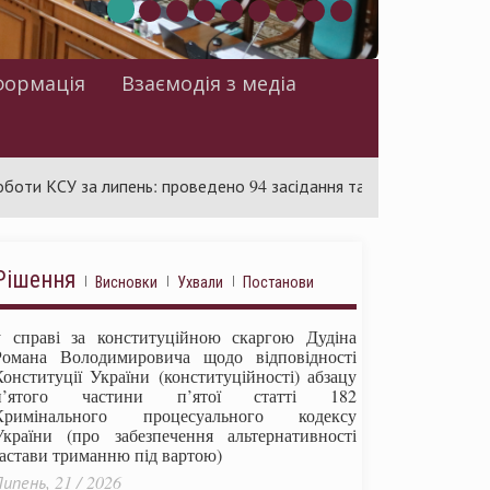
формація
Взаємодія з медіа
 за липень: проведено 94 засідання та ухвалено 85 актів
Рішення
Висновки
Ухвали
Постанови
у справі за конституційною скаргою Дудіна
Романа Володимировича щодо відповідності
Конституції України (конституційності) абзацу
п’ятого частини п’ятої статті 182
Кримінального процесуального кодексу
України (про забезпечення альтернативності
застави триманню під вартою)
ипень, 21 / 2026