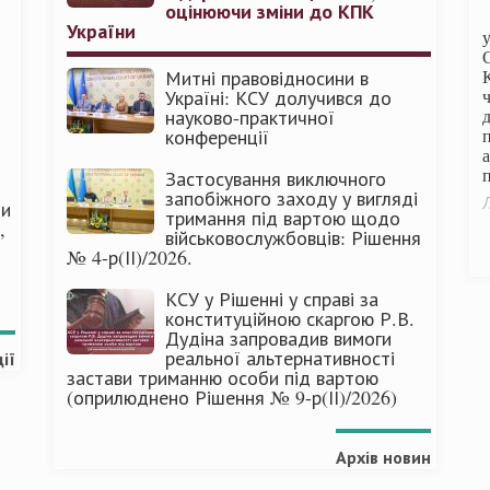
оцінюючи зміни до КПК
України
Митні правовідносини в
Україні: КСУ долучився до
науково-практичної
конференції
п
Застосування виключного
запобіжного заходу у вигляді
Л
ми
тримання під вартою щодо
,
військовослужбовців: Рішення
№ 4-р(ІІ)/2026.
КСУ у Рішенні у справі за
конституційною скаргою Р.В.
Дудіна запровадив вимоги
реальної альтернативності
ії
застави триманню особи під вартою
(оприлюднено Рішення № 9-р(ІІ)/2026)
Архів новин