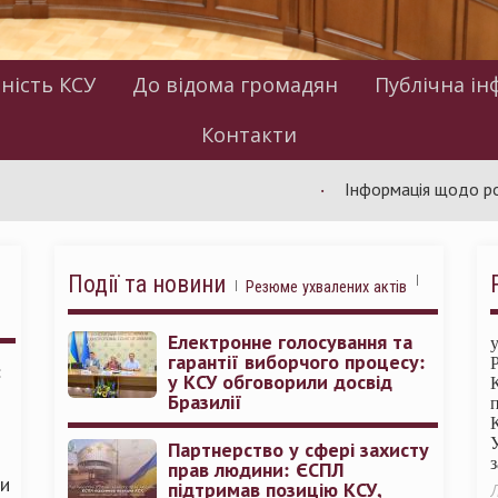
ність КСУ
До відома громадян
Публічна ін
Контакти
Інформація щодо роботи КСУ
Події та новини
Резюме ухвалених актів
Електронне голосування та
гарантії виборчого процесу:
:
у КСУ обговорили досвід
Бразилії
Партнерство у сфері захисту
прав людини: ЄСПЛ
ми
підтримав позицію КСУ,
Л