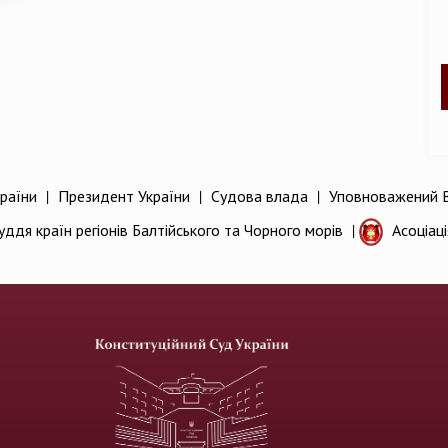
раїни
|
Президент України
|
Судова влада
|
Уповноважений В
уддя країн регіонів Балтійського та Чорного морів
|
Асоціац