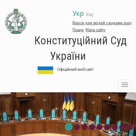
Перейти
Укр
до
Eng
основного
матеріалу
Версія для людей з вадами зору
Пошук
Мапа сайту
Конституційний Суд
України
Офіційний вебсайт
Toggle
navigatio
онституційний
К
уд
С