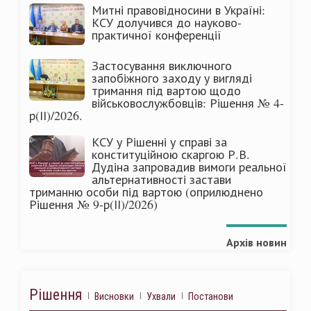
Митні правовідносини в Україні:
КСУ долучився до науково-
практичної конференції
Застосування виключного
запобіжного заходу у вигляді
тримання під вартою щодо
військовослужбовців: Рішення № 4-
р(ІІ)/2026.
КСУ у Рішенні у справі за
конституційною скаргою Р.В.
Дудіна запровадив вимоги реальної
альтернативності застави
триманню особи під вартою (оприлюднено
Рішення № 9-р(ІІ)/2026)
Архів новин
Рішення
Висновки
Ухвали
Постанови