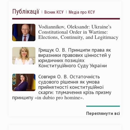
Публікації
Вісник КСУ
Медіа про КСУ
Vodiannikov, Oleksandr: Ukraine’s
Constitutional Order in Wartime:
Elections, Continuity, and Legitimacy
Грищук О. В. Принципи права як
виразники правових цінностей у
юридичних позиціях
Конституційного Суду України
Совгиря О. В. Остаточність
судового рішення як умова
прийнятності конституційної
скарги: тлумачення крізь призму
принципу «in dubio pro homine».
Переглянути всі