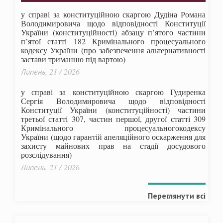
у справі за конституційною скаргою Дудіна Романа
Володимировича щодо відповідності Конституції
України (конституційності) абзацу п’ятого частини
п’ятої статті 182 Кримінального процесуального
кодексу України (про забезпечення альтернативності
застави триманню під вартою)
Липень, 21 / 2026
у справі за конституційною скаргою Гудиренка
Сергія Володимировича щодо відповідності
Конституції України (конституційності) частини
третьої статті 307, частин першої, другої статті 309
Кримінального процесуальногокодексу
України
(щодо гарантій апеляційного оскарження для
захисту майнових прав на стадії досудового
розслідування)
Липень, 21 / 2026
Переглянути всі