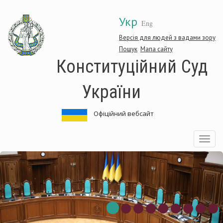
Перейти
Укр
до
Eng
основного
матеріалу
Версія для людей з вадами зору
Пошук
Мапа сайту
Конституційний Суд
України
Офіційний вебсайт
Toggle
navigatio
нституційний
Ко
д
Су