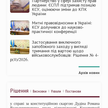
Партнерство у сфері захисту прав
людини: ЄСПЛ підтримав позицію
КСУ, оцінюючи зміни до КПК
України
Митні правовідносини в Україні:
КСУ долучився до науково-
практичної конференції
Застосування виключного
запобіжного заходу у вигляді
тримання під вартою щодо
військовослужбовців: Рішення № 4-
р(ІІ)/2026.
Архів новин
Рішення
Висновки
Ухвали
Постанови
у справі за конституційною скаргою Дудіна Романа
Володимировича щодо відповідності Конституції