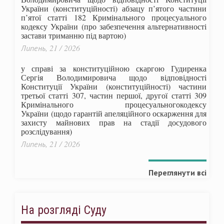
України (конституційності) абзацу п’ятого частини
п’ятої статті 182 Кримінального процесуального
кодексу України (про забезпечення альтернативності
застави триманню під вартою)
Липень, 21 / 2026
у справі за конституційною скаргою Гудиренка
Сергія Володимировича щодо відповідності
Конституції України (конституційності) частини
третьої статті 307, частин першої, другої статті 309
Кримінального процесуальногокодексу
України
(щодо гарантій апеляційного оскарження для
захисту майнових прав на стадії досудового
розслідування)
Липень, 21 / 2026
Переглянути всі
На розгляді Суду