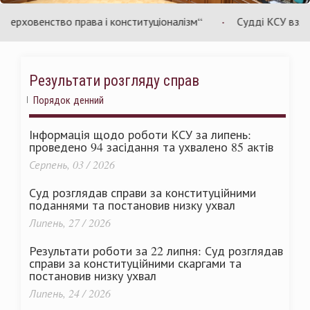
раїни
Ук
рховенство права і конституціоналізм“
Судді КСУ взяли уч
Результати розгляду справ
Порядок денний
Інформація щодо роботи КСУ за липень:
проведено 94 засідання та ухвалено 85 актів
Серпень, 03 / 2026
Суд розглядав справи за конституційними
поданнями та постановив низку ухвал
Липень, 27 / 2026
Результати роботи за 22 липня: Суд розглядав
справи за конституційними скаргами та
постановив низку ухвал
Липень, 24 / 2026