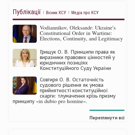
Публікації
Вісник КСУ
Медіа про КСУ
Vodiannikov, Oleksandr: Ukraine’s
Constitutional Order in Wartime:
Elections, Continuity, and Legitimacy
Грищук О. В. Принципи права як
виразники правових цінностей у
юридичних позиціях
Конституційного Суду України
Совгиря О. В. Остаточність
судового рішення як умова
прийнятності конституційної
скарги: тлумачення крізь призму
принципу «in dubio pro homine».
Переглянути всі