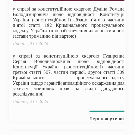
у справі за конституційною скаргою Дудіна Романа
Володимировича щодо відповідності Конституції
України (конституційності) абзацу п’ятого частини
п’ятої статті 182 Кримінального процесуального
кодексу України (про забезпечення альтернативності
застави триманню під вартою)
Липень, 21 / 2026
у справі за конституційною скаргою Гудиренка
Сергія Володимировича щодо відповідності
Конституції України (конституційності) частини
третьої статті 307, частин першої, другої статті 309
Кримінального процесуальногокодексу
України
(щодо гарантій апеляційного оскарження для
захисту майнових прав на стадії досудового
розслідування)
Липень, 21 / 2026
Переглянути всі