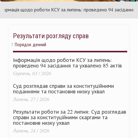
раїни
Ук
мація щодо роботи КСУ за липень: проведено 94 засідання та ух
Результати розгляду справ
Порядок денний
Інформація щодо роботи КСУ за липень:
проведено 94 засідання та ухвалено 85 актів
Серпень, 03 / 2026
Суд розглядав справи за конституційними
поданнями та постановив низку ухвал
Липень, 27 / 2026
Результати роботи за 22 липня: Суд розглядав
справи за конституційними скаргами та
постановив низку ухвал
Липень, 24 / 2026