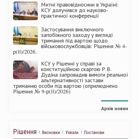
Митні правовідносини в Україні:
КСУ долучився до науково-
практичної конференції
Застосування виключного
запобіжного заходу у вигляді
тримання під вартою щодо
військовослужбовців: Рішення № 4-
р(ІІ)/2026.
КСУ у Рішенні у справі за
конституційною скаргою Р.В.
Дудіна запровадив вимоги реальної
альтернативності застави
триманню особи під вартою (оприлюднено
Рішення № 9-р(ІІ)/2026)
Архів новин
Рішення
Висновки
Ухвали
Постанови