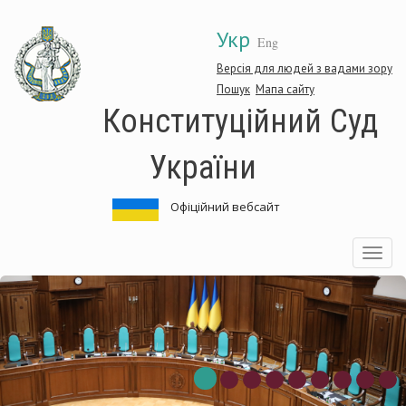
Перейти
Укр
до
Eng
основного
матеріалу
Версія для людей з вадами зору
Пошук
Мапа сайту
Конституційний Суд
України
Офіційний вебсайт
Toggle
navigatio
нституційний
Ко
д
Су