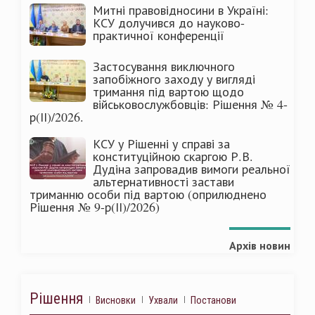
Митні правовідносини в Україні:
КСУ долучився до науково-
практичної конференції
Застосування виключного
запобіжного заходу у вигляді
тримання під вартою щодо
військовослужбовців: Рішення № 4-
р(ІІ)/2026.
КСУ у Рішенні у справі за
конституційною скаргою Р.В.
Дудіна запровадив вимоги реальної
альтернативності застави
триманню особи під вартою (оприлюднено
Рішення № 9-р(ІІ)/2026)
Архів новин
Рішення
Висновки
Ухвали
Постанови