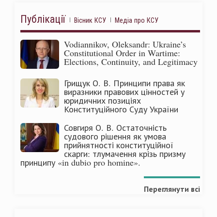
Публікації
Вісник КСУ
Медіа про КСУ
Vodiannikov, Oleksandr: Ukraine’s
Constitutional Order in Wartime:
Elections, Continuity, and Legitimacy
Грищук О. В. Принципи права як
виразники правових цінностей у
юридичних позиціях
Конституційного Суду України
Совгиря О. В. Остаточність
судового рішення як умова
прийнятності конституційної
скарги: тлумачення крізь призму
принципу «in dubio pro homine».
Переглянути всі