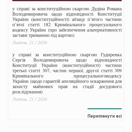
у справі за конституційною скаргою Дудіна Романа
Володимировича щодо відповідності Конституції
України (конституційності) абзацу п’ятого частини
п’ятої статті 182 Кримінального процесуального
кодексу України (про забезпечення альтернативності
застави триманню під вартою)
Липень, 21 / 2026
у справі за конституційною скаргою Гудиренка
Сергія Володимировича щодо відповідності
Конституції України (конституційності) частини
третьої статті 307, частин першої, другої статті 309
Кримінального процесуальногокодексу
України
(щодо гарантій апеляційного оскарження для
захисту майнових прав на стадії досудового
розслідування)
Липень, 21 / 2026
Переглянути всі