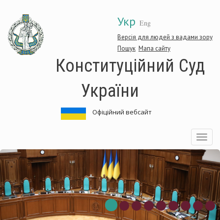
Перейти
Укр
до
Eng
основного
матеріалу
Версія для людей з вадами зору
Пошук
Мапа сайту
Конституційний Суд
України
Офіційний вебсайт
Toggle
navigatio
ституційний
Кон
Суд