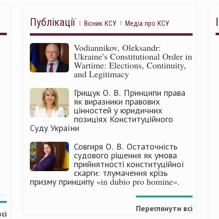
Публікації
Вісник КСУ
Медіа про КСУ
Vodiannikov, Oleksandr:
Ukraine’s Constitutional Order in
Wartime: Elections, Continuity,
and Legitimacy
Грищук О. В. Принципи права
як виразники правових
цінностей у юридичних
позиціях Конституційного
Суду України
Совгиря О. В. Остаточність
судового рішення як умова
прийнятності конституційної
скарги: тлумачення крізь
призму принципу «in dubio pro homine».
Переглянути всі
сі