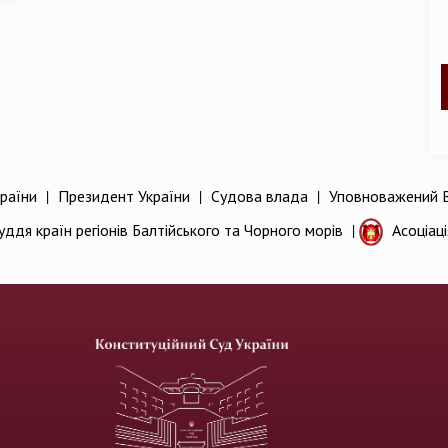
раїни
|
Президент України
|
Судова влада
|
Уповноважений В
уддя країн регіонів Балтійського та Чорного морів
|
Асоціац