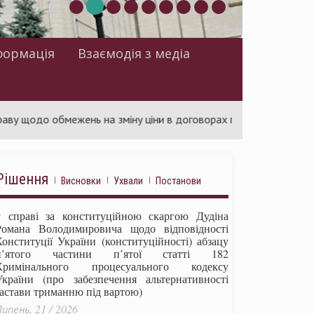
формація
Взаємодія з медіа
о обмежень на зміну ціни в договорах про публічні закупівлі
Рішення
Висновки
Ухвали
Постанови
у справі за конституційною скаргою Дудіна
Романа Володимировича щодо відповідності
Конституції України (конституційності) абзацу
п’ятого частини п’ятої статті 182
Кримінального процесуального кодексу
України (про забезпечення альтернативності
застави триманню під вартою)
ипень, 21 / 2026