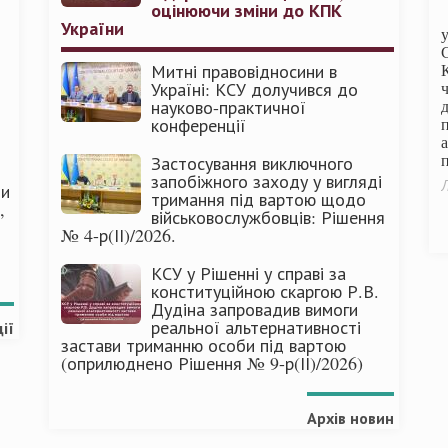
оцінюючи зміни до КПК
України
Митні правовідносини в
Україні: КСУ долучився до
науково-практичної
конференції
п
Застосування виключного
запобіжного заходу у вигляді
Л
ми
тримання під вартою щодо
,
військовослужбовців: Рішення
№ 4-р(ІІ)/2026.
КСУ у Рішенні у справі за
конституційною скаргою Р.В.
Дудіна запровадив вимоги
реальної альтернативності
ії
застави триманню особи під вартою
(оприлюднено Рішення № 9-р(ІІ)/2026)
Архів новин