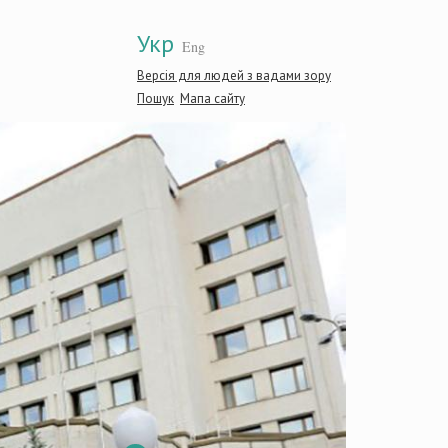
Укр
Eng
Версія для людей з вадами зору
Пошук
Мапа сайту