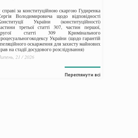
у справі за конституційною скаргою Гудиренка
Сергія Володимировича щодо відповідності
Конституції України (конституційності)
частини третьої статті 307, частин першої,
другої статті 309 Кримінального
процесуальногокодексу України
(щодо гарантій
апеляційного оскарження для захисту майнових
рав на стадії досудового розслідування)
ипень, 21 / 2026
Переглянути всі