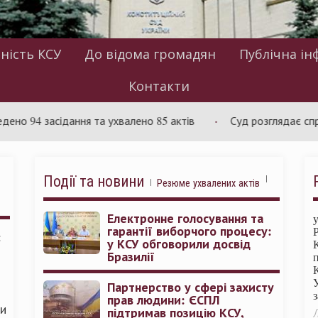
ність КСУ
До відома громадян
Публічна ін
Контакти
засідання та ухвалено 85 актів
Суд розглядає справу щод
Події та новини
Резюме ухвалених актів
Електронне голосування та
гарантії виборчого процесу:
:
у КСУ обговорили досвід
Бразилії
Партнерство у сфері захисту
прав людини: ЄСПЛ
ми
підтримав позицію КСУ,
Л