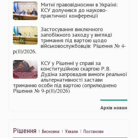
Митні правовідносини в Україні:
КСУ долучився до науково-
практичної конференції
Застосування виключного
запобіжного заходу у вигляді
тримання під вартою щодо
військовослужбовців: Рішення № 4-
р(ІІ)/2026.
КСУ у Рішенні у справі за
конституційною скаргою Р.В.
Дудіна запровадив вимоги реальної
альтернативності застави
триманню особи під вартою (оприлюднено
Рішення № 9-р(ІІ)/2026)
Архів новин
Рішення
Висновки
Ухвали
Постанови