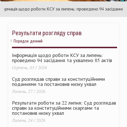
раїни
Ук
мація щодо роботи КСУ за липень: проведено 94 засідання та ух
Результати розгляду справ
Порядок денний
Інформація щодо роботи КСУ за липень:
проведено 94 засідання та ухвалено 85 актів
Серпень, 03 / 2026
Суд розглядав справи за конституційними
поданнями та постановив низку ухвал
Липень, 27 / 2026
Результати роботи за 22 липня: Суд розглядав
справи за конституційними скаргами та
постановив низку ухвал
Липень, 24 / 2026