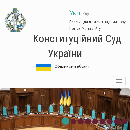
Перейти
Укр
до
Eng
основного
матеріалу
Версія для людей з вадами зору
Пошук
Мапа сайту
Конституційний Суд
України
Офіційний вебсайт
Toggle
navigatio
нституційний
Ко
д
Су