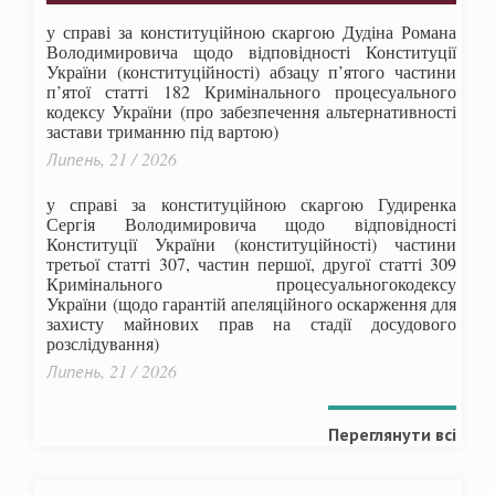
у справі за конституційною скаргою Дудіна Романа
Володимировича щодо відповідності Конституції
України (конституційності) абзацу п’ятого частини
п’ятої статті 182 Кримінального процесуального
кодексу України (про забезпечення альтернативності
застави триманню під вартою)
Липень, 21 / 2026
у справі за конституційною скаргою Гудиренка
Сергія Володимировича щодо відповідності
Конституції України (конституційності) частини
третьої статті 307, частин першої, другої статті 309
Кримінального процесуальногокодексу
України
(щодо гарантій апеляційного оскарження для
захисту майнових прав на стадії досудового
розслідування)
Липень, 21 / 2026
Переглянути всі