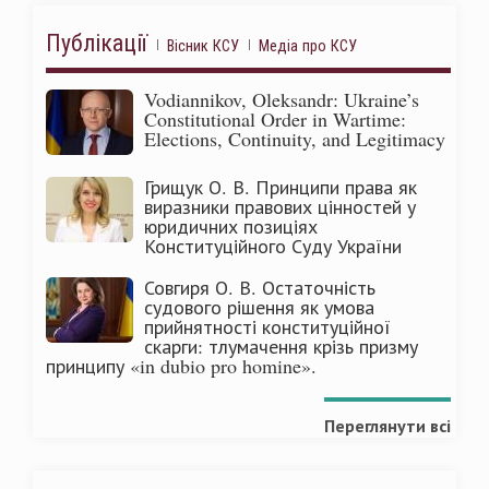
Публікації
Вісник КСУ
Медіа про КСУ
Vodiannikov, Oleksandr: Ukraine’s
Constitutional Order in Wartime:
Elections, Continuity, and Legitimacy
Грищук О. В. Принципи права як
виразники правових цінностей у
юридичних позиціях
Конституційного Суду України
Совгиря О. В. Остаточність
судового рішення як умова
прийнятності конституційної
скарги: тлумачення крізь призму
принципу «in dubio pro homine».
Переглянути всі