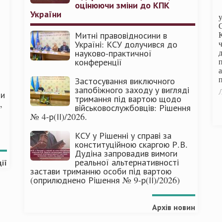
оцінюючи зміни до КПК
України
Митні правовідносини в
Україні: КСУ долучився до
науково-практичної
конференції
п
Застосування виключного
запобіжного заходу у вигляді
Л
ми
тримання під вартою щодо
,
військовослужбовців: Рішення
№ 4-р(ІІ)/2026.
КСУ у Рішенні у справі за
конституційною скаргою Р.В.
Дудіна запровадив вимоги
реальної альтернативності
ії
застави триманню особи під вартою
(оприлюднено Рішення № 9-р(ІІ)/2026)
Архів новин