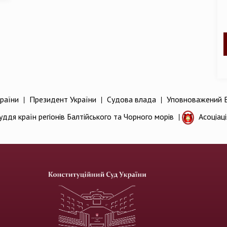
раїни
|
Президент України
|
Судова влада
|
Уповноважений В
уддя країн регіонів Балтійського та Чорного морів
|
Асоціац