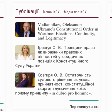
Публікації
Вісник КСУ
Медіа про КСУ
Vodiannikov, Oleksandr:
Ukraine’s Constitutional Order in
Wartime: Elections, Continuity,
and Legitimacy
Грищук О. В. Принципи права
як виразники правових
цінностей у юридичних
позиціях Конституційного
Суду України
Совгиря О. В. Остаточність
судового рішення як умова
прийнятності конституційної
скарги: тлумачення крізь
призму принципу «in dubio pro homine».
Переглянути всі
сі