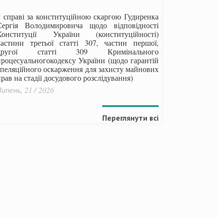
у справі за конституційною скаргою Гудиренка
Сергія Володимировича щодо відповідності
Конституції України (конституційності)
частини третьої статті 307, частин першої,
другої статті 309 Кримінального
процесуальногокодексу України
(щодо гарантій
апеляційного оскарження для захисту майнових
рав на стадії досудового розслідування)
ипень, 21 / 2026
Переглянути всі