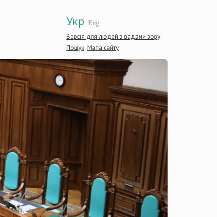
Укр
Eng
Версія для людей з вадами зору
Пошук
Мапа сайту
Конст
Украї