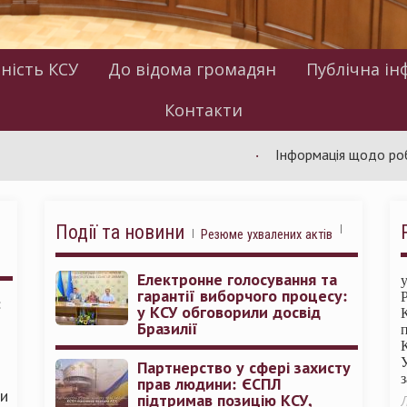
ність КСУ
До відома громадян
Публічна ін
Контакти
Інформація щодо роботи КСУ 
Події та новини
Резюме ухвалених актів
Електронне голосування та
гарантії виборчого процесу:
:
у КСУ обговорили досвід
Бразилії
Партнерство у сфері захисту
прав людини: ЄСПЛ
ми
підтримав позицію КСУ,
Л