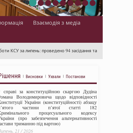
формація
Взаємодія з медіа
за липень: проведено 94 засідання та ухвалено 85 актів
Рішення
Висновки
Ухвали
Постанови
у справі за конституційною скаргою Дудіна
Романа Володимировича щодо відповідності
Конституції України (конституційності) абзацу
п’ятого частини п’ятої статті 182
Кримінального процесуального кодексу
України (про забезпечення альтернативності
застави триманню під вартою)
ипень, 21 / 2026