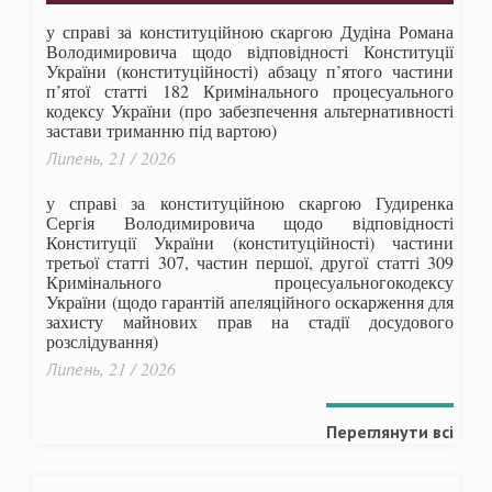
у справі за конституційною скаргою Дудіна Романа
Володимировича щодо відповідності Конституції
України (конституційності) абзацу п’ятого частини
п’ятої статті 182 Кримінального процесуального
кодексу України (про забезпечення альтернативності
застави триманню під вартою)
Липень, 21 / 2026
у справі за конституційною скаргою Гудиренка
Сергія Володимировича щодо відповідності
Конституції України (конституційності) частини
третьої статті 307, частин першої, другої статті 309
Кримінального процесуальногокодексу
України
(щодо гарантій апеляційного оскарження для
захисту майнових прав на стадії досудового
розслідування)
Липень, 21 / 2026
Переглянути всі