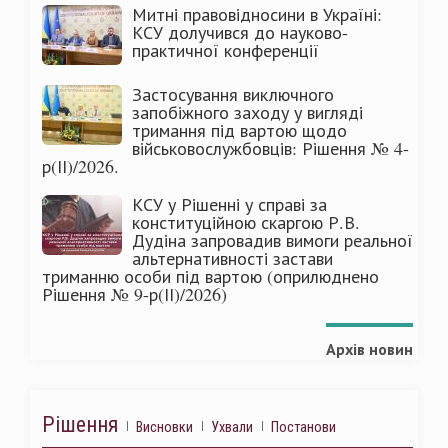
Митні правовідносини в Україні:
КСУ долучився до науково-
практичної конференції
Застосування виключного
запобіжного заходу у вигляді
тримання під вартою щодо
військовослужбовців: Рішення № 4-
р(ІІ)/2026.
КСУ у Рішенні у справі за
конституційною скаргою Р.В.
Дудіна запровадив вимоги реальної
альтернативності застави
триманню особи під вартою (оприлюднено
Рішення № 9-р(ІІ)/2026)
Архів новин
Рішення
Висновки
Ухвали
Постанови