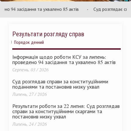
раїни
Ук
94 засідання та ухвалено 85 актів
Суд розглядає справу 
Результати розгляду справ
Порядок денний
Інформація щодо роботи КСУ за липень:
проведено 94 засідання та ухвалено 85 актів
Серпень, 03 / 2026
Суд розглядав справи за конституційними
поданнями та постановив низку ухвал
Липень, 27 / 2026
Результати роботи за 22 липня: Суд розглядав
справи за конституційними скаргами та
постановив низку ухвал
Липень, 24 / 2026