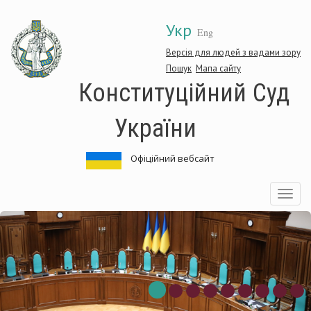
Перейти
Укр
до
Eng
основного
матеріалу
Версія для людей з вадами зору
Пошук
Мапа сайту
Конституційний Суд
України
Офіційний вебсайт
Toggle
navigatio
нституційний
Ко
д
Су