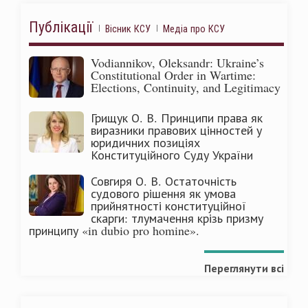
Публікації
Вісник КСУ
Медіа про КСУ
Vodiannikov, Oleksandr: Ukraine’s
Constitutional Order in Wartime:
Elections, Continuity, and Legitimacy
Грищук О. В. Принципи права як
виразники правових цінностей у
юридичних позиціях
Конституційного Суду України
Совгиря О. В. Остаточність
судового рішення як умова
прийнятності конституційної
скарги: тлумачення крізь призму
принципу «in dubio pro homine».
Переглянути всі