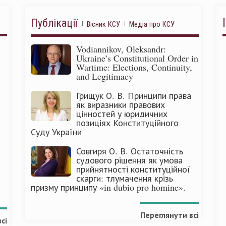
Публікації
Вісник КСУ
Медіа про КСУ
Vodiannikov, Oleksandr:
Ukraine’s Constitutional Order in
Wartime: Elections, Continuity,
and Legitimacy
Грищук О. В. Принципи права
як виразники правових
цінностей у юридичних
позиціях Конституційного
Суду України
Совгиря О. В. Остаточність
судового рішення як умова
прийнятності конституційної
скарги: тлумачення крізь
призму принципу «in dubio pro homine».
Переглянути всі
сі