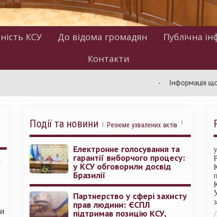
ність КСУ
До відома громадян
Публічна ін
Контакти
Інформація щодо робот
Події та новини
Резюме ухвалених актів
Електронне голосування та
гарантії виборчого процесу:
:
у КСУ обговорили досвід
Бразилії
Партнерство у сфері захисту
прав людини: ЄСПЛ
ми
підтримав позицію КСУ,
Л