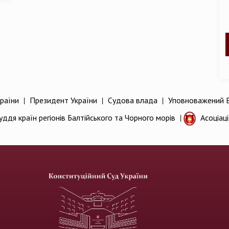
раїни
|
Президент України
|
Судова влада
|
Уповноважений В
уддя країн регіонів Балтійського та Чорного морів
|
Асоціац