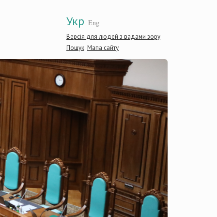
Укр
Eng
Версія для людей з вадами зору
Пошук
Мапа сайту
Конститу
України