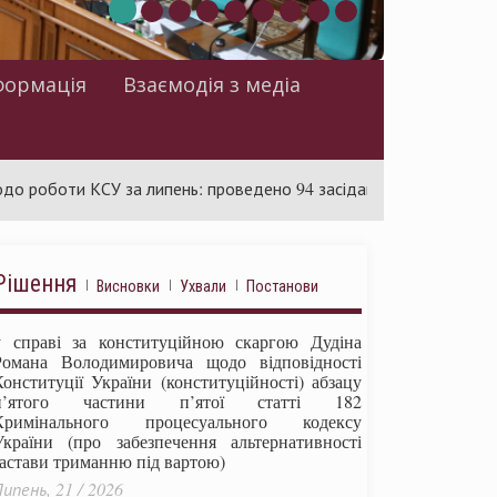
формація
Взаємодія з медіа
и КСУ за липень: проведено 94 засідання та ухвалено 85 актів
Рішення
Висновки
Ухвали
Постанови
у справі за конституційною скаргою Дудіна
Романа Володимировича щодо відповідності
Конституції України (конституційності) абзацу
п’ятого частини п’ятої статті 182
Кримінального процесуального кодексу
України (про забезпечення альтернативності
застави триманню під вартою)
ипень, 21 / 2026