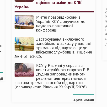
оцінюючи зміни до КПК
України
Митні правовідносини в
Україні: КСУ долучився до
науково-практичної
конференції
п
Застосування виключного
запобіжного заходу у вигляді
Л
ми
тримання під вартою щодо
,
військовослужбовців: Рішення
№ 4-р(ІІ)/2026.
КСУ у Рішенні у справі за
конституційною скаргою Р.В.
Дудіна запровадив вимоги
реальної альтернативності
ії
застави триманню особи під вартою
(оприлюднено Рішення № 9-р(ІІ)/2026)
Архів новин