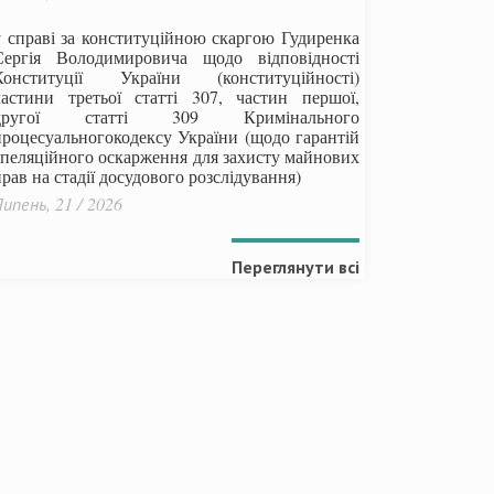
у справі за конституційною скаргою Гудиренка
Сергія Володимировича щодо відповідності
Конституції України (конституційності)
частини третьої статті 307, частин першої,
другої статті 309 Кримінального
процесуальногокодексу України
(щодо гарантій
апеляційного оскарження для захисту майнових
рав на стадії досудового розслідування)
ипень, 21 / 2026
Переглянути всі