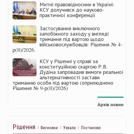
Митні правовідносини в Україні:
КСУ долучився до науково-
практичної конференції
Застосування виключного
запобіжного заходу у вигляді
тримання під вартою щодо
військовослужбовців: Рішення № 4-
р(ІІ)/2026.
КСУ у Рішенні у справі за
конституційною скаргою Р.В.
Дудіна запровадив вимоги реальної
альтернативності застави
триманню особи під вартою (оприлюднено
Рішення № 9-р(ІІ)/2026)
Архів новин
Рішення
Висновки
Ухвали
Постанови