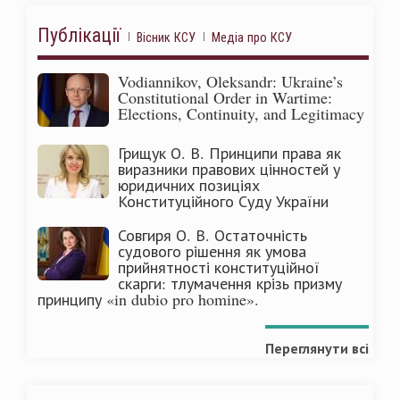
Публікації
Вісник КСУ
Медіа про КСУ
Vodiannikov, Oleksandr: Ukraine’s
Constitutional Order in Wartime:
Elections, Continuity, and Legitimacy
Грищук О. В. Принципи права як
виразники правових цінностей у
юридичних позиціях
Конституційного Суду України
Совгиря О. В. Остаточність
судового рішення як умова
прийнятності конституційної
скарги: тлумачення крізь призму
принципу «in dubio pro homine».
Переглянути всі