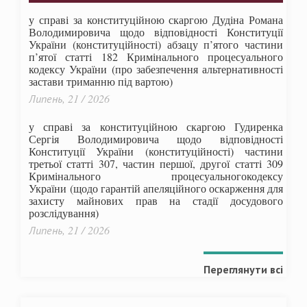
у справі за конституційною скаргою Дудіна Романа
Володимировича щодо відповідності Конституції
України (конституційності) абзацу п’ятого частини
п’ятої статті 182 Кримінального процесуального
кодексу України (про забезпечення альтернативності
застави триманню під вартою)
Липень, 21 / 2026
у справі за конституційною скаргою Гудиренка
Сергія Володимировича щодо відповідності
Конституції України (конституційності) частини
третьої статті 307, частин першої, другої статті 309
Кримінального процесуальногокодексу
України
(щодо гарантій апеляційного оскарження для
захисту майнових прав на стадії досудового
розслідування)
Липень, 21 / 2026
Переглянути всі