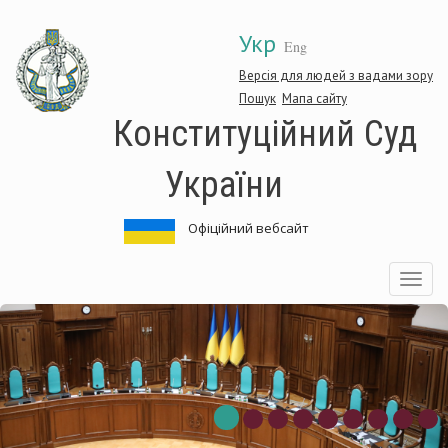
Перейти
Укр
до
Eng
основного
матеріалу
Версія для людей з вадами зору
Пошук
Мапа сайту
Конституційний Суд
України
Офіційний вебсайт
Toggle
navigatio
нституційний
Ко
д
Су