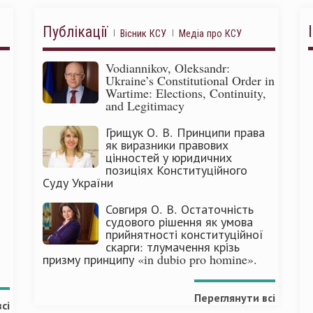
Публікації
Вісник КСУ
Медіа про КСУ
Vodiannikov, Oleksandr:
Ukraine’s Constitutional Order in
Wartime: Elections, Continuity,
and Legitimacy
Грищук О. В. Принципи права
як виразники правових
цінностей у юридичних
позиціях Конституційного
Суду України
Совгиря О. В. Остаточність
судового рішення як умова
прийнятності конституційної
скарги: тлумачення крізь
призму принципу «in dubio pro homine».
Переглянути всі
сі