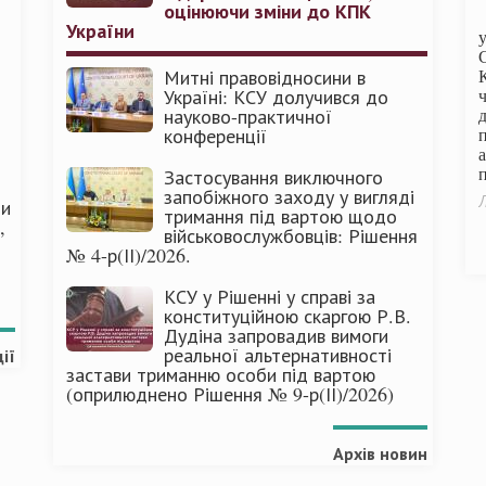
оцінюючи зміни до КПК
України
Митні правовідносини в
Україні: КСУ долучився до
науково-практичної
конференції
п
Застосування виключного
запобіжного заходу у вигляді
Л
ми
тримання під вартою щодо
,
військовослужбовців: Рішення
№ 4-р(ІІ)/2026.
КСУ у Рішенні у справі за
конституційною скаргою Р.В.
Дудіна запровадив вимоги
реальної альтернативності
ії
застави триманню особи під вартою
(оприлюднено Рішення № 9-р(ІІ)/2026)
Архів новин