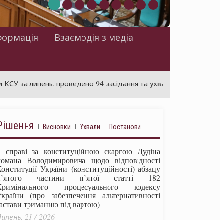
формація
Взаємодія з медіа
липень: проведено 94 засідання та ухвалено 85 актів
Суд
Рішення
Висновки
Ухвали
Постанови
у справі за конституційною скаргою Дудіна
Романа Володимировича щодо відповідності
Конституції України (конституційності) абзацу
п’ятого частини п’ятої статті 182
Кримінального процесуального кодексу
України (про забезпечення альтернативності
застави триманню під вартою)
ипень, 21 / 2026