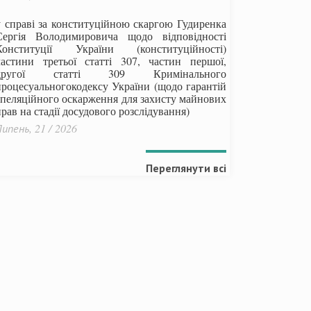
у справі за конституційною скаргою Гудиренка
Сергія Володимировича щодо відповідності
Конституції України (конституційності)
частини третьої статті 307, частин першої,
другої статті 309 Кримінального
процесуальногокодексу України
(щодо гарантій
апеляційного оскарження для захисту майнових
рав на стадії досудового розслідування)
ипень, 21 / 2026
Переглянути всі