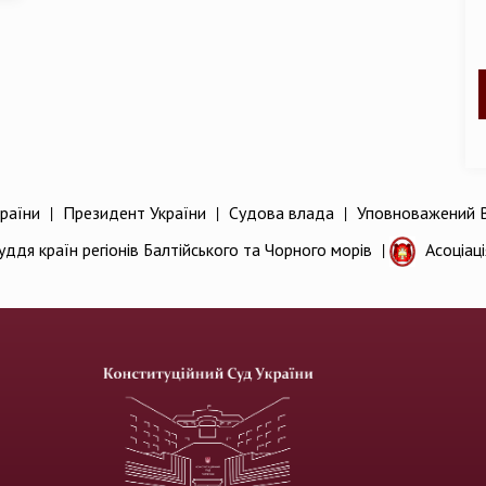
раїни
|
Президент України
|
Судова влада
|
Уповноважений В
уддя країн регіонів Балтійського та Чорного морів
|
Асоціац