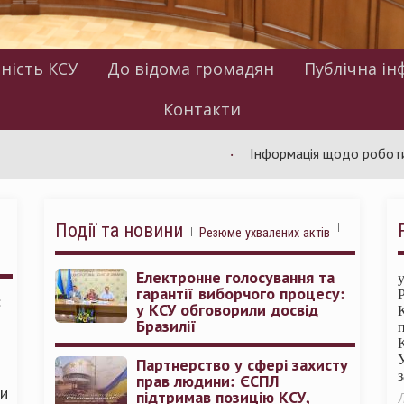
ність КСУ
До відома громадян
Публічна ін
Контакти
Інформація щодо роботи КСУ за 
Події та новини
Резюме ухвалених актів
Електронне голосування та
гарантії виборчого процесу:
:
у КСУ обговорили досвід
Бразилії
Партнерство у сфері захисту
прав людини: ЄСПЛ
ми
підтримав позицію КСУ,
Л