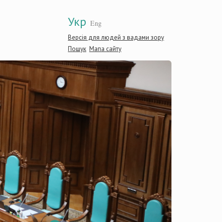
Укр
Eng
Версія для людей з вадами зору
Пошук
Мапа сайту
Конститу
України