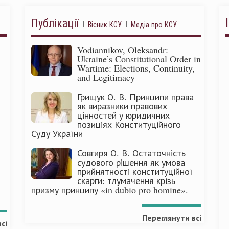
Публікації
Вісник КСУ
Медіа про КСУ
Vodiannikov, Oleksandr:
Ukraine’s Constitutional Order in
Wartime: Elections, Continuity,
and Legitimacy
Грищук О. В. Принципи права
як виразники правових
цінностей у юридичних
позиціях Конституційного
Суду України
Совгиря О. В. Остаточність
судового рішення як умова
прийнятності конституційної
скарги: тлумачення крізь
призму принципу «in dubio pro homine».
Переглянути всі
сі