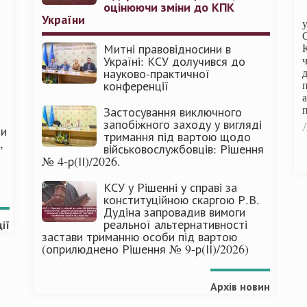
оцінюючи зміни до КПК
України
Митні правовідносини в
Україні: КСУ долучився до
науково-практичної
конференції
п
Застосування виключного
запобіжного заходу у вигляді
Л
ми
тримання під вартою щодо
,
військовослужбовців: Рішення
№ 4-р(ІІ)/2026.
КСУ у Рішенні у справі за
конституційною скаргою Р.В.
Дудіна запровадив вимоги
реальної альтернативності
ії
застави триманню особи під вартою
(оприлюднено Рішення № 9-р(ІІ)/2026)
Архів новин