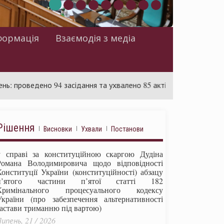
формація
Взаємодія з медіа
оведено 94 засідання та ухвалено 85 актів
Суд розглядає 
Рішення
Висновки
Ухвали
Постанови
у справі за конституційною скаргою Дудіна
Романа Володимировича щодо відповідності
Конституції України (конституційності) абзацу
п’ятого частини п’ятої статті 182
Кримінального процесуального кодексу
України (про забезпечення альтернативності
застави триманню під вартою)
ипень, 21 / 2026