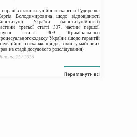
у справі за конституційною скаргою Гудиренка
Сергія Володимировича щодо відповідності
Конституції України (конституційності)
частини третьої статті 307, частин першої,
другої статті 309 Кримінального
процесуальногокодексу України
(щодо гарантій
апеляційного оскарження для захисту майнових
рав на стадії досудового розслідування)
ипень, 21 / 2026
Переглянути всі