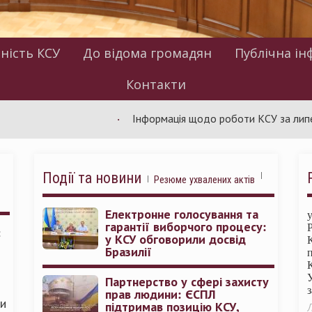
ність КСУ
До відома громадян
Публічна ін
Контакти
Інформація щодо роботи КСУ за липень: пр
Події та новини
Резюме ухвалених актів
Електронне голосування та
гарантії виборчого процесу:
:
у КСУ обговорили досвід
Бразилії
Партнерство у сфері захисту
прав людини: ЄСПЛ
ми
підтримав позицію КСУ,
Л