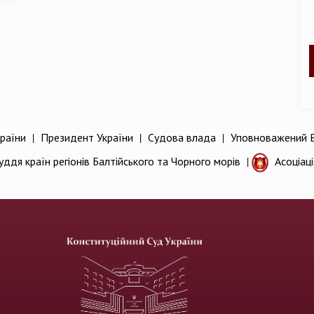
раїни
|
Президент України
|
Судова влада
|
Уповноважений В
уддя країн регіонів Балтійського та Чорного морів
|
Асоціац