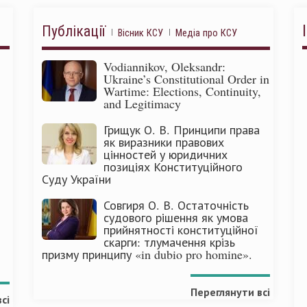
Публікації
Вісник КСУ
Медіа про КСУ
Vodiannikov, Oleksandr:
Ukraine’s Constitutional Order in
Wartime: Elections, Continuity,
and Legitimacy
Грищук О. В. Принципи права
як виразники правових
цінностей у юридичних
позиціях Конституційного
Суду України
Совгиря О. В. Остаточність
судового рішення як умова
прийнятності конституційної
скарги: тлумачення крізь
призму принципу «in dubio pro homine».
Переглянути всі
сі