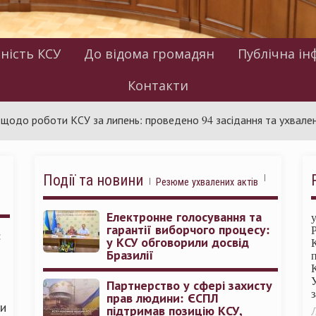
ність КСУ
До відома громадян
Публічна ін
Контакти
боти КСУ за липень: проведено 94 засідання та ухвалено 85 акт
Події та новини
Резюме ухвалених актів
Електронне голосування та
гарантії виборчого процесу:
:
у КСУ обговорили досвід
Бразилії
Партнерство у сфері захисту
прав людини: ЄСПЛ
ми
підтримав позицію КСУ,
Л