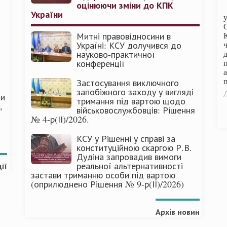
оцінюючи зміни до КПК
України
Митні правовідносини в
Україні: КСУ долучився до
науково-практичної
конференції
п
Застосування виключного
запобіжного заходу у вигляді
Л
ми
тримання під вартою щодо
,
військовослужбовців: Рішення
№ 4-р(ІІ)/2026.
КСУ у Рішенні у справі за
конституційною скаргою Р.В.
Дудіна запровадив вимоги
реальної альтернативності
ії
застави триманню особи під вартою
(оприлюднено Рішення № 9-р(ІІ)/2026)
Архів новин