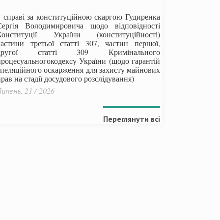
у справі за конституційною скаргою Гудиренка
Сергія Володимировича щодо відповідності
Конституції України (конституційності)
частини третьої статті 307, частин першої,
другої статті 309 Кримінального
процесуальногокодексу України
(щодо гарантій
апеляційного оскарження для захисту майнових
рав на стадії досудового розслідування)
ипень, 21 / 2026
Переглянути всі