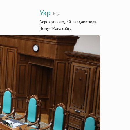
Укр
Eng
Версія для людей з вадами зору
Пошук
Мапа сайту
Конститу
України