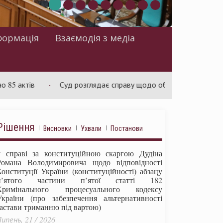
формація
Взаємодія з медіа
ів
Суд розглядає справу щодо обмежень на зміну ціни в до
Рішення
Висновки
Ухвали
Постанови
у справі за конституційною скаргою Дудіна
Романа Володимировича щодо відповідності
Конституції України (конституційності) абзацу
п’ятого частини п’ятої статті 182
Кримінального процесуального кодексу
України (про забезпечення альтернативності
застави триманню під вартою)
ипень, 21 / 2026