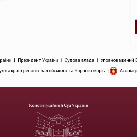
раїни
|
Президент України
|
Судова влада
|
Уповноважений В
уддя країн регіонів Балтійського та Чорного морів
|
Асоціац