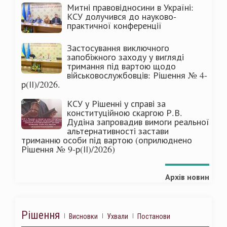
Митні правовідносини в Україні:
КСУ долучився до науково-
практичної конференції
Застосування виключного
запобіжного заходу у вигляді
тримання під вартою щодо
військовослужбовців: Рішення № 4-
р(ІІ)/2026.
КСУ у Рішенні у справі за
конституційною скаргою Р.В.
Дудіна запровадив вимоги реальної
альтернативності застави
триманню особи під вартою (оприлюднено
Рішення № 9-р(ІІ)/2026)
Архів новин
Рішення
Висновки
Ухвали
Постанови