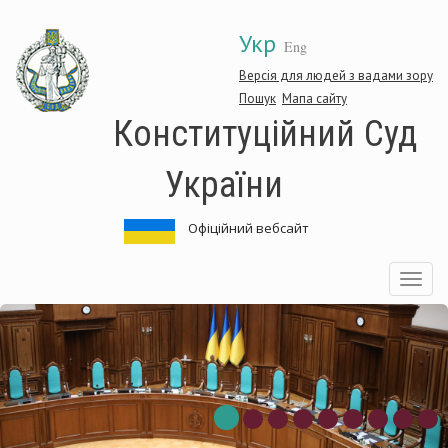
Перейти
Укр
до
Eng
основного
матеріалу
Версія для людей з вадами зору
Пошук
Мапа сайту
Конституційний Суд
України
Офіційний вебсайт
Toggle
navigatio
нституційний
Ко
д
Су