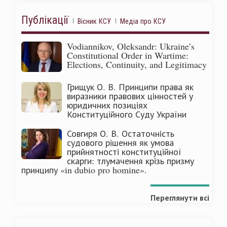
Публікації
Вісник КСУ
Медіа про КСУ
Vodiannikov, Oleksandr: Ukraine’s
Constitutional Order in Wartime:
Elections, Continuity, and Legitimacy
Грищук О. В. Принципи права як
виразники правових цінностей у
юридичних позиціях
Конституційного Суду України
Совгиря О. В. Остаточність
судового рішення як умова
прийнятності конституційної
скарги: тлумачення крізь призму
принципу «in dubio pro homine».
Переглянути всі