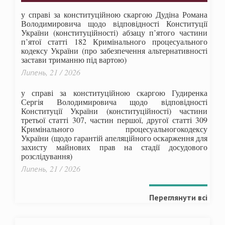
у справі за конституційною скаргою Дудіна Романа
Володимировича щодо відповідності Конституції
України (конституційності) абзацу п’ятого частини
п’ятої статті 182 Кримінального процесуального
кодексу України (про забезпечення альтернативності
застави триманню під вартою)
Липень, 21 / 2026
у справі за конституційною скаргою Гудиренка
Сергія Володимировича щодо відповідності
Конституції України (конституційності) частини
третьої статті 307, частин першої, другої статті 309
Кримінального процесуальногокодексу
України
(щодо гарантій апеляційного оскарження для
захисту майнових прав на стадії досудового
розслідування)
Липень, 21 / 2026
Переглянути всі