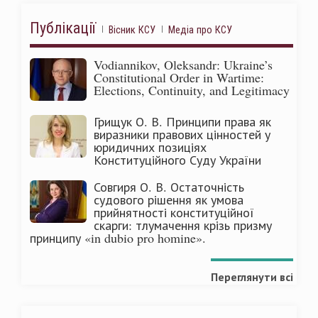
Публікації
Вісник КСУ
Медіа про КСУ
Vodiannikov, Oleksandr: Ukraine’s
Constitutional Order in Wartime:
Elections, Continuity, and Legitimacy
Грищук О. В. Принципи права як
виразники правових цінностей у
юридичних позиціях
Конституційного Суду України
Совгиря О. В. Остаточність
судового рішення як умова
прийнятності конституційної
скарги: тлумачення крізь призму
принципу «in dubio pro homine».
Переглянути всі