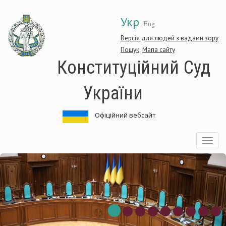
Перейти
Укр
до
Eng
основного
матеріалу
Версія для людей з вадами зору
Пошук
Мапа сайту
Конституційний Суд
України
Офіційний вебсайт
Toggle
navigatio
онституційний
К
уд
С