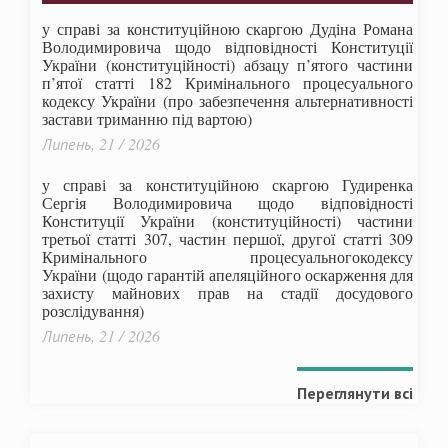
у справі за конституційною скаргою Дудіна Романа
Володимировича щодо відповідності Конституції
України (конституційності) абзацу п’ятого частини
п’ятої статті 182 Кримінального процесуального
кодексу України (про забезпечення альтернативності
застави триманню під вартою)
Липень, 21 / 2026
у справі за конституційною скаргою Гудиренка
Сергія Володимировича щодо відповідності
Конституції України (конституційності) частини
третьої статті 307, частин першої, другої статті 309
Кримінального процесуальногокодексу
України
(щодо гарантій апеляційного оскарження для
захисту майнових прав на стадії досудового
розслідування)
Липень, 21 / 2026
Переглянути всі