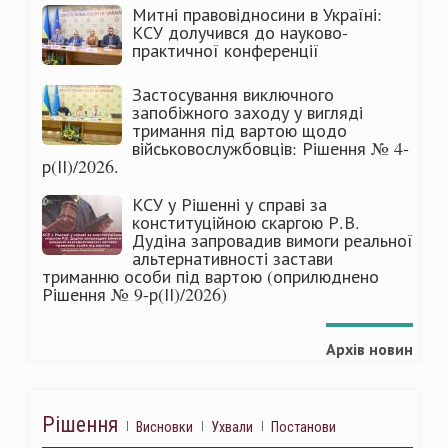
Митні правовідносини в Україні:
КСУ долучився до науково-
практичної конференції
Застосування виключного
запобіжного заходу у вигляді
тримання під вартою щодо
військовослужбовців: Рішення № 4-
р(ІІ)/2026.
КСУ у Рішенні у справі за
конституційною скаргою Р.В.
Дудіна запровадив вимоги реальної
альтернативності застави
триманню особи під вартою (оприлюднено
Рішення № 9-р(ІІ)/2026)
Архів новин
Рішення
Висновки
Ухвали
Постанови