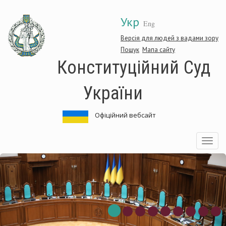
Перейти
Укр
до
Eng
основного
матеріалу
Версія для людей з вадами зору
Пошук
Мапа сайту
Конституційний Суд
України
Офіційний вебсайт
Toggle
navigatio
нституційний
Ко
д
Су