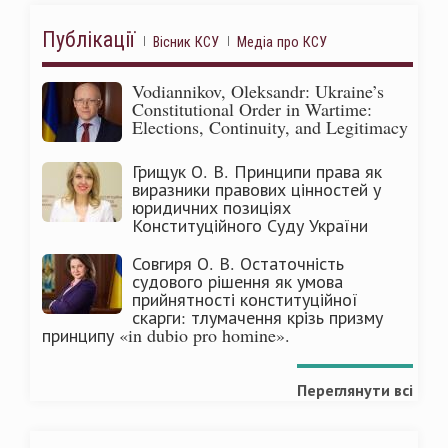
Публікації
Вісник КСУ
Медіа про КСУ
Vodiannikov, Oleksandr: Ukraine’s
Constitutional Order in Wartime:
Elections, Continuity, and Legitimacy
Грищук О. В. Принципи права як
виразники правових цінностей у
юридичних позиціях
Конституційного Суду України
Совгиря О. В. Остаточність
судового рішення як умова
прийнятності конституційної
скарги: тлумачення крізь призму
принципу «in dubio pro homine».
Переглянути всі