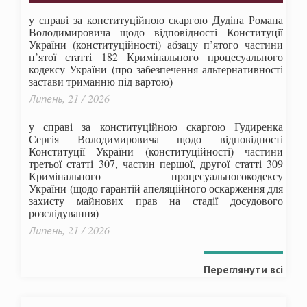
у справі за конституційною скаргою Дудіна Романа
Володимировича щодо відповідності Конституції
України (конституційності) абзацу п’ятого частини
п’ятої статті 182 Кримінального процесуального
кодексу України (про забезпечення альтернативності
застави триманню під вартою)
Липень, 21 / 2026
у справі за конституційною скаргою Гудиренка
Сергія Володимировича щодо відповідності
Конституції України (конституційності) частини
третьої статті 307, частин першої, другої статті 309
Кримінального процесуальногокодексу
України
(щодо гарантій апеляційного оскарження для
захисту майнових прав на стадії досудового
розслідування)
Липень, 21 / 2026
Переглянути всі