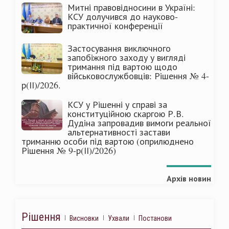
Митні правовідносини в Україні:
КСУ долучився до науково-
практичної конференції
Застосування виключного
запобіжного заходу у вигляді
тримання під вартою щодо
військовослужбовців: Рішення № 4-
р(ІІ)/2026.
КСУ у Рішенні у справі за
конституційною скаргою Р.В.
Дудіна запровадив вимоги реальної
альтернативності застави
триманню особи під вартою (оприлюднено
Рішення № 9-р(ІІ)/2026)
Архів новин
Рішення
Висновки
Ухвали
Постанови