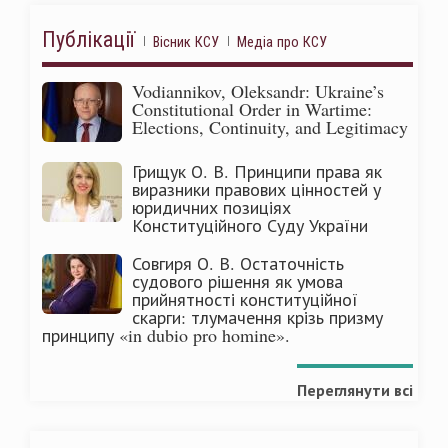
Публікації
Вісник КСУ
Медіа про КСУ
Vodiannikov, Oleksandr: Ukraine’s
Constitutional Order in Wartime:
Elections, Continuity, and Legitimacy
Грищук О. В. Принципи права як
виразники правових цінностей у
юридичних позиціях
Конституційного Суду України
Совгиря О. В. Остаточність
судового рішення як умова
прийнятності конституційної
скарги: тлумачення крізь призму
принципу «in dubio pro homine».
Переглянути всі