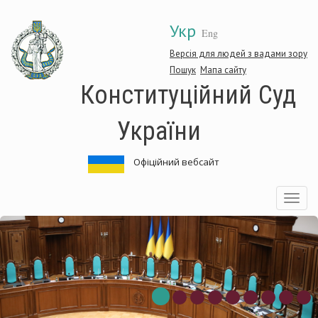
Перейти
Укр
до
Eng
основного
матеріалу
Версія для людей з вадами зору
Пошук
Мапа сайту
Конституційний Суд
України
Офіційний вебсайт
Toggle
navigatio
нституційний
Ко
д
Су