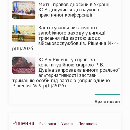
Митні правовідносини в Україні:
КСУ долучився до науково-
практичної конференції
Застосування виключного
запобіжного заходу у вигляді
тримання під вартою щодо
військовослужбовців: Рішення № 4-
р(ІІ)/2026.
КСУ у Рішенні у справі за
конституційною скаргою Р.В.
Дудіна запровадив вимоги реальної
альтернативності застави
триманню особи під вартою (оприлюднено
Рішення № 9-р(ІІ)/2026)
Архів новин
Рішення
Висновки
Ухвали
Постанови