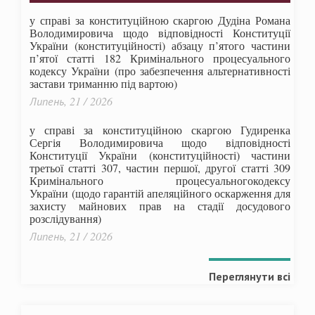
у справі за конституційною скаргою Дудіна Романа
Володимировича щодо відповідності Конституції
України (конституційності) абзацу п’ятого частини
п’ятої статті 182 Кримінального процесуального
кодексу України (про забезпечення альтернативності
застави триманню під вартою)
Липень, 21 / 2026
у справі за конституційною скаргою Гудиренка
Сергія Володимировича щодо відповідності
Конституції України (конституційності) частини
третьої статті 307, частин першої, другої статті 309
Кримінального процесуальногокодексу
України
(щодо гарантій апеляційного оскарження для
захисту майнових прав на стадії досудового
розслідування)
Липень, 21 / 2026
Переглянути всі