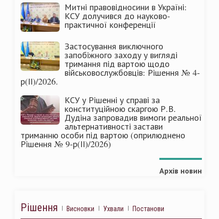
Митні правовідносини в Україні:
КСУ долучився до науково-
практичної конференції
Застосування виключного
запобіжного заходу у вигляді
тримання під вартою щодо
військовослужбовців: Рішення № 4-
р(ІІ)/2026.
КСУ у Рішенні у справі за
конституційною скаргою Р.В.
Дудіна запровадив вимоги реальної
альтернативності застави
триманню особи під вартою (оприлюднено
Рішення № 9-р(ІІ)/2026)
Архів новин
Рішення
Висновки
Ухвали
Постанови