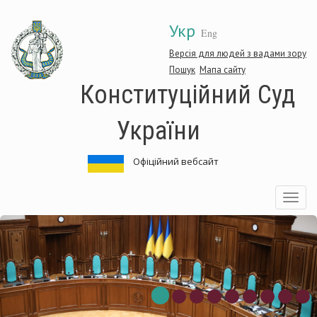
Перейти
Укр
до
Eng
основного
матеріалу
Версія для людей з вадами зору
Пошук
Мапа сайту
Конституційний Суд
України
Офіційний вебсайт
Toggle
navigatio
нституційний
Ко
д
Су