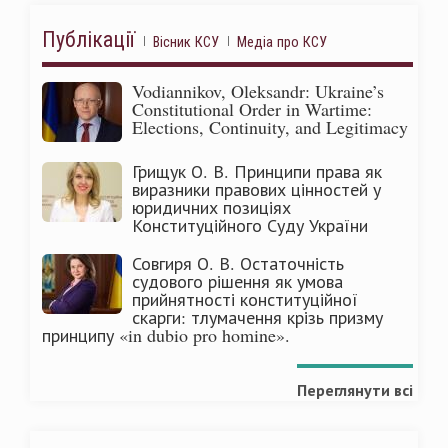
Публікації
Вісник КСУ
Медіа про КСУ
Vodiannikov, Oleksandr: Ukraine’s
Constitutional Order in Wartime:
Elections, Continuity, and Legitimacy
Грищук О. В. Принципи права як
виразники правових цінностей у
юридичних позиціях
Конституційного Суду України
Совгиря О. В. Остаточність
судового рішення як умова
прийнятності конституційної
скарги: тлумачення крізь призму
принципу «in dubio pro homine».
Переглянути всі