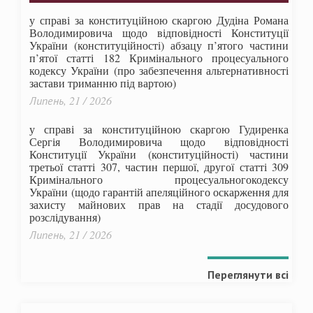
у справі за конституційною скаргою Дудіна Романа
Володимировича щодо відповідності Конституції
України (конституційності) абзацу п’ятого частини
п’ятої статті 182 Кримінального процесуального
кодексу України (про забезпечення альтернативності
застави триманню під вартою)
Липень, 21 / 2026
у справі за конституційною скаргою Гудиренка
Сергія Володимировича щодо відповідності
Конституції України (конституційності) частини
третьої статті 307, частин першої, другої статті 309
Кримінального процесуальногокодексу
України
(щодо гарантій апеляційного оскарження для
захисту майнових прав на стадії досудового
розслідування)
Липень, 21 / 2026
Переглянути всі