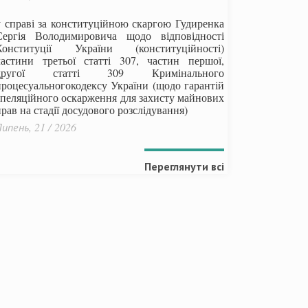
у справі за конституційною скаргою Гудиренка
Сергія Володимировича щодо відповідності
Конституції України (конституційності)
частини третьої статті 307, частин першої,
другої статті 309 Кримінального
процесуальногокодексу України
(щодо гарантій
апеляційного оскарження для захисту майнових
рав на стадії досудового розслідування)
ипень, 21 / 2026
Переглянути всі