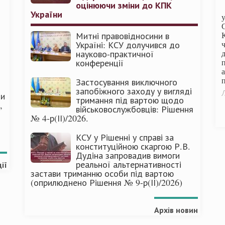
оцінюючи зміни до КПК
України
Митні правовідносини в
Україні: КСУ долучився до
науково-практичної
конференції
п
Застосування виключного
запобіжного заходу у вигляді
Л
ми
тримання під вартою щодо
,
військовослужбовців: Рішення
№ 4-р(ІІ)/2026.
КСУ у Рішенні у справі за
конституційною скаргою Р.В.
Дудіна запровадив вимоги
реальної альтернативності
ії
застави триманню особи під вартою
(оприлюднено Рішення № 9-р(ІІ)/2026)
Архів новин