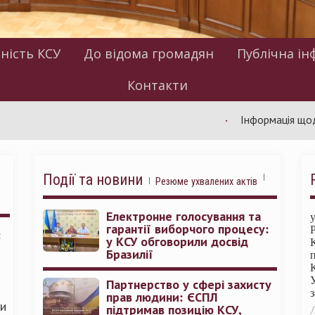
ність КСУ
До відома громадян
Публічна ін
Контакти
Інформація щодо робот
Події та новини
Резюме ухвалених актів
Електронне голосування та
гарантії виборчого процесу:
:
у КСУ обговорили досвід
Бразилії
Партнерство у сфері захисту
прав людини: ЄСПЛ
ми
підтримав позицію КСУ,
Л