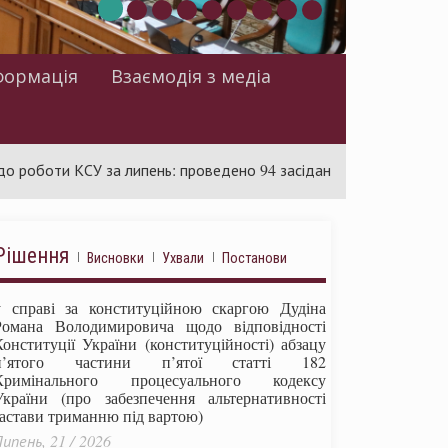
формація
Взаємодія з медіа
и КСУ за липень: проведено 94 засідання та ухвалено 85 актів
Рішення
Висновки
Ухвали
Постанови
у справі за конституційною скаргою Дудіна
Романа Володимировича щодо відповідності
Конституції України (конституційності) абзацу
п’ятого частини п’ятої статті 182
Кримінального процесуального кодексу
України (про забезпечення альтернативності
застави триманню під вартою)
ипень, 21 / 2026