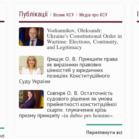
Публікації
Вісник КСУ
Медіа про КСУ
Vodiannikov, Oleksandr:
Ukraine’s Constitutional Order in
Wartime: Elections, Continuity,
and Legitimacy
Грищук О. В. Принципи права
як виразники правових
цінностей у юридичних
позиціях Конституційного
Суду України
Совгиря О. В. Остаточність
судового рішення як умова
прийнятності конституційної
скарги: тлумачення крізь
призму принципу «in dubio pro homine».
Переглянути всі
сі