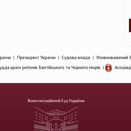
раїни
|
Президент України
|
Судова влада
|
Уповноважений В
уддя країн регіонів Балтійського та Чорного морів
|
Асоціац