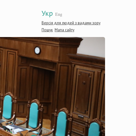
Укр
Eng
Версія для людей з вадами зору
Пошук
Мапа сайту
Конститу
України