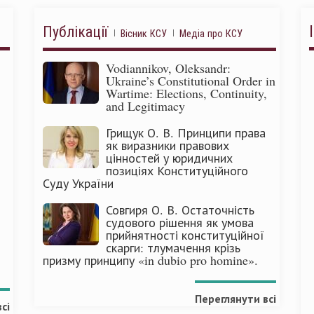
Публікації
Вісник КСУ
Медіа про КСУ
Vodiannikov, Oleksandr:
Ukraine’s Constitutional Order in
Wartime: Elections, Continuity,
and Legitimacy
Грищук О. В. Принципи права
як виразники правових
цінностей у юридичних
позиціях Конституційного
Суду України
Совгиря О. В. Остаточність
судового рішення як умова
прийнятності конституційної
скарги: тлумачення крізь
призму принципу «in dubio pro homine».
Переглянути всі
сі