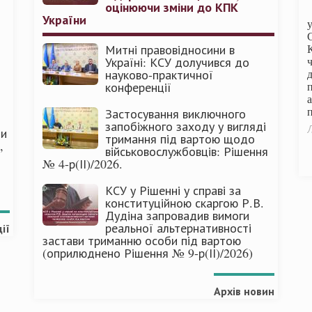
оцінюючи зміни до КПК
України
Митні правовідносини в
Україні: КСУ долучився до
науково-практичної
конференції
п
Застосування виключного
запобіжного заходу у вигляді
Л
ми
тримання під вартою щодо
,
військовослужбовців: Рішення
№ 4-р(ІІ)/2026.
КСУ у Рішенні у справі за
конституційною скаргою Р.В.
Дудіна запровадив вимоги
реальної альтернативності
ії
застави триманню особи під вартою
(оприлюднено Рішення № 9-р(ІІ)/2026)
Архів новин