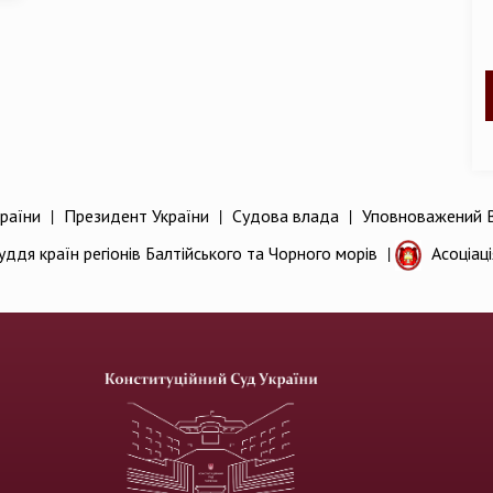
раїни
|
Президент України
|
Судова влада
|
Уповноважений В
уддя країн регіонів Балтійського та Чорного морів
|
Асоціац