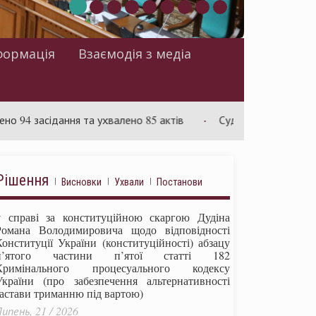
формація
Взаємодія з медіа
сідання та ухвалено 85 актів
Суд розглядає справу щодо 
Рішення
Висновки
Ухвали
Постанови
у справі за конституційною скаргою Дудіна
Романа Володимировича щодо відповідності
Конституції України (конституційності) абзацу
п’ятого частини п’ятої статті 182
Кримінального процесуального кодексу
України (про забезпечення альтернативності
застави триманню під вартою)
ипень, 21 / 2026