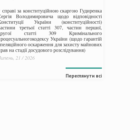
у справі за конституційною скаргою Гудиренка
Сергія Володимировича щодо відповідності
Конституції України (конституційності)
частини третьої статті 307, частин першої,
другої статті 309 Кримінального
процесуальногокодексу України
(щодо гарантій
апеляційного оскарження для захисту майнових
рав на стадії досудового розслідування)
ипень, 21 / 2026
Переглянути всі