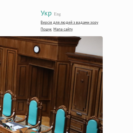
Укр
Eng
Версія для людей з вадами зору
Пошук
Мапа сайту
Конституці
України