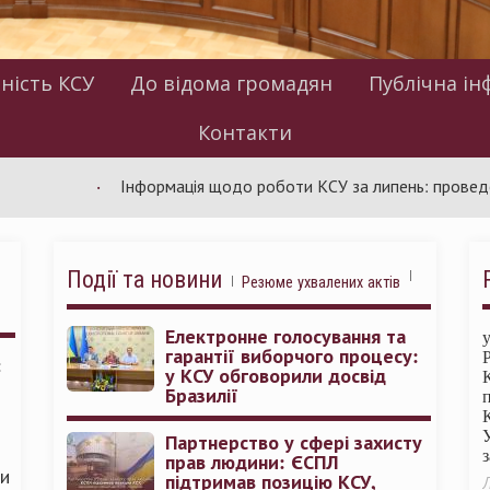
ність КСУ
До відома громадян
Публічна ін
Контакти
Інформація щодо роботи КСУ за липень: проведено 94 за
Події та новини
Резюме ухвалених актів
Електронне голосування та
гарантії виборчого процесу:
:
у КСУ обговорили досвід
Бразилії
Партнерство у сфері захисту
прав людини: ЄСПЛ
ми
підтримав позицію КСУ,
Л