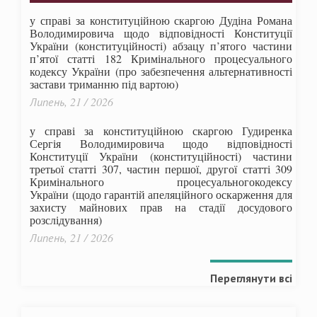
у справі за конституційною скаргою Дудіна Романа
Володимировича щодо відповідності Конституції
України (конституційності) абзацу п’ятого частини
п’ятої статті 182 Кримінального процесуального
кодексу України (про забезпечення альтернативності
застави триманню під вартою)
Липень, 21 / 2026
у справі за конституційною скаргою Гудиренка
Сергія Володимировича щодо відповідності
Конституції України (конституційності) частини
третьої статті 307, частин першої, другої статті 309
Кримінального процесуальногокодексу
України
(щодо гарантій апеляційного оскарження для
захисту майнових прав на стадії досудового
розслідування)
Липень, 21 / 2026
Переглянути всі