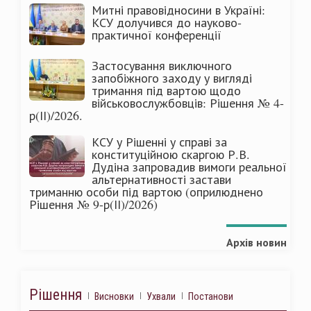
Митні правовідносини в Україні:
КСУ долучився до науково-
практичної конференції
Застосування виключного
запобіжного заходу у вигляді
тримання під вартою щодо
військовослужбовців: Рішення № 4-
р(ІІ)/2026.
КСУ у Рішенні у справі за
конституційною скаргою Р.В.
Дудіна запровадив вимоги реальної
альтернативності застави
триманню особи під вартою (оприлюднено
Рішення № 9-р(ІІ)/2026)
Архів новин
Рішення
Висновки
Ухвали
Постанови