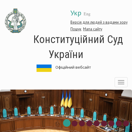
Перейти
Укр
до
Eng
основного
матеріалу
Версія для людей з вадами зору
Пошук
Мапа сайту
Конституційний Суд
України
Офіційний вебсайт
Toggle
navigatio
Конституційний
Суд