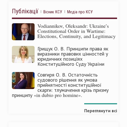
Публікації
Вісник КСУ
Медіа про КСУ
Vodiannikov, Oleksandr: Ukraine’s
Constitutional Order in Wartime:
Elections, Continuity, and Legitimacy
Грищук О. В. Принципи права як
виразники правових цінностей у
юридичних позиціях
Конституційного Суду України
Совгиря О. В. Остаточність
судового рішення як умова
прийнятності конституційної
скарги: тлумачення крізь призму
принципу «in dubio pro homine».
Переглянути всі