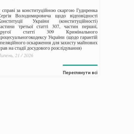
у справі за конституційною скаргою Гудиренка
Сергія Володимировича щодо відповідності
Конституції України (конституційності)
частини третьої статті 307, частин першої,
другої статті 309 Кримінального
процесуальногокодексу України
(щодо гарантій
апеляційного оскарження для захисту майнових
рав на стадії досудового розслідування)
ипень, 21 / 2026
Переглянути всі