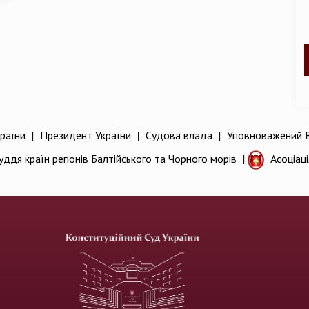
раїни
|
Президент України
|
Судова влада
|
Уповноважений В
уддя країн регіонів Балтійського та Чорного морів
|
Асоціац