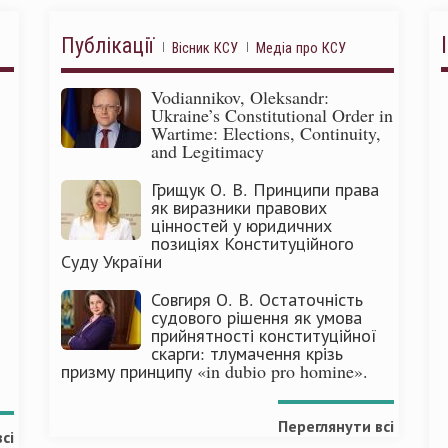
Публікації
Вісник КСУ
Медіа про КСУ
Vodiannikov, Oleksandr:
Ukraine’s Constitutional Order in
Wartime: Elections, Continuity,
and Legitimacy
Грищук О. В. Принципи права
як виразники правових
цінностей у юридичних
позиціях Конституційного
Суду України
Совгиря О. В. Остаточність
судового рішення як умова
прийнятності конституційної
скарги: тлумачення крізь
призму принципу «in dubio pro homine».
Переглянути всі
сі