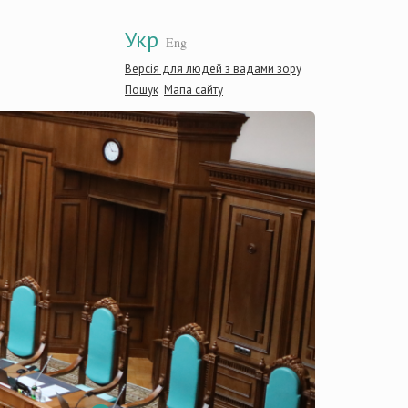
Укр
Eng
Версія для людей з вадами зору
Пошук
Мапа сайту
Конституці
України