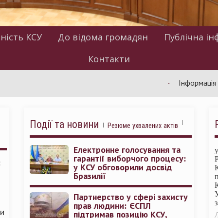
ність КСУ
До відома громадян
Публічна ін
Контакти
Інформація щодо ро
Події та новини
Резюме ухвалених актів
Електронне голосування та
гарантії виборчого процесу:
:
у КСУ обговорили досвід
Бразилії
Партнерство у сфері захисту
прав людини: ЄСПЛ
ми
підтримав позицію КСУ,
Л