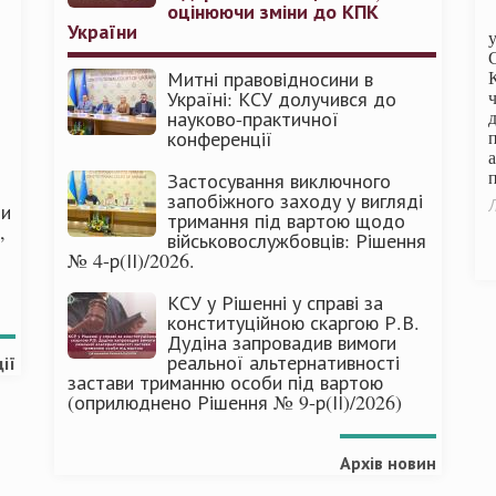
оцінюючи зміни до КПК
України
Митні правовідносини в
Україні: КСУ долучився до
науково-практичної
конференції
п
Застосування виключного
запобіжного заходу у вигляді
Л
ми
тримання під вартою щодо
,
військовослужбовців: Рішення
№ 4-р(ІІ)/2026.
КСУ у Рішенні у справі за
конституційною скаргою Р.В.
Дудіна запровадив вимоги
реальної альтернативності
ії
застави триманню особи під вартою
(оприлюднено Рішення № 9-р(ІІ)/2026)
Архів новин