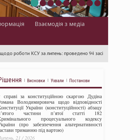
формація
Взаємодія з медіа
боти КСУ за липень: проведено 94 засідання та ухвалено 85 акт
Рішення
Висновки
Ухвали
Постанови
у справі за конституційною скаргою Дудіна
Романа Володимировича щодо відповідності
Конституції України (конституційності) абзацу
п’ятого частини п’ятої статті 182
Кримінального процесуального кодексу
України (про забезпечення альтернативності
застави триманню під вартою)
ипень, 21 / 2026