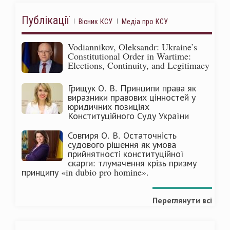
Публікації
Вісник КСУ
Медіа про КСУ
Vodiannikov, Oleksandr: Ukraine’s
Constitutional Order in Wartime:
Elections, Continuity, and Legitimacy
Грищук О. В. Принципи права як
виразники правових цінностей у
юридичних позиціях
Конституційного Суду України
Совгиря О. В. Остаточність
судового рішення як умова
прийнятності конституційної
скарги: тлумачення крізь призму
принципу «in dubio pro homine».
Переглянути всі