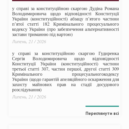
у справі за конституційною скаргою Дудіна Романа
Володимировича щодо відповідності Конституції
України (конституційності) абзацу п’ятого частини
п’ятої статті 182 Кримінального процесуального
кодексу України (про забезпечення альтернативності
застави триманню під вартою)
Липень, 21 / 2026
у справі за конституційною скаргою Гудиренка
Сергія Володимировича щодо відповідності
Конституції України (конституційності) частини
третьої статті 307, частин першої, другої статті 309
Кримінального процесуальногокодексу
України
(щодо гарантій апеляційного оскарження для
захисту майнових прав на стадії досудового
розслідування)
Липень, 21 / 2026
Переглянути всі