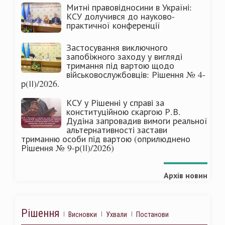
Митні правовідносини в Україні:
КСУ долучився до науково-
практичної конференції
Застосування виключного
запобіжного заходу у вигляді
тримання під вартою щодо
військовослужбовців: Рішення № 4-
р(ІІ)/2026.
КСУ у Рішенні у справі за
конституційною скаргою Р.В.
Дудіна запровадив вимоги реальної
альтернативності застави
триманню особи під вартою (оприлюднено
Рішення № 9-р(ІІ)/2026)
Архів новин
Рішення
Висновки
Ухвали
Постанови