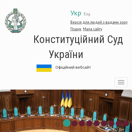
Перейти
Укр
до
Eng
основного
матеріалу
Версія для людей з вадами зору
Пошук
Мапа сайту
Конституційний Суд
України
Офіційний вебсайт
Toggle
navigatio
нституційний
Ко
д
Су