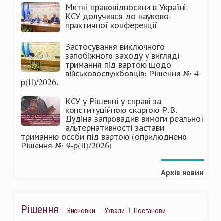
Митні правовідносини в Україні:
КСУ долучився до науково-
практичної конференції
Застосування виключного
запобіжного заходу у вигляді
тримання під вартою щодо
військовослужбовців: Рішення № 4-
р(ІІ)/2026.
КСУ у Рішенні у справі за
конституційною скаргою Р.В.
Дудіна запровадив вимоги реальної
альтернативності застави
триманню особи під вартою (оприлюднено
Рішення № 9-р(ІІ)/2026)
Архів новин
Рішення
Висновки
Ухвали
Постанови