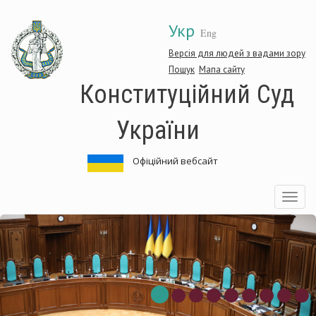
Перейти
Укр
до
Eng
основного
матеріалу
Версія для людей з вадами зору
Пошук
Мапа сайту
Конституційний Суд
України
Офіційний вебсайт
Toggle
navigatio
ституційний
Кон
Суд