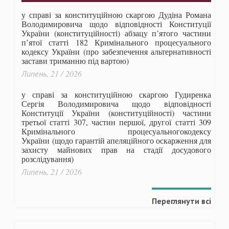
у справі за конституційною скаргою Дудіна Романа
Володимировича щодо відповідності Конституції
України (конституційності) абзацу п’ятого частини
п’ятої статті 182 Кримінального процесуального
кодексу України (про забезпечення альтернативності
застави триманню під вартою)
Липень, 21 / 2026
у справі за конституційною скаргою Гудиренка
Сергія Володимировича щодо відповідності
Конституції України (конституційності) частини
третьої статті 307, частин першої, другої статті 309
Кримінального процесуальногокодексу
України
(щодо гарантій апеляційного оскарження для
захисту майнових прав на стадії досудового
розслідування)
Липень, 21 / 2026
Переглянути всі