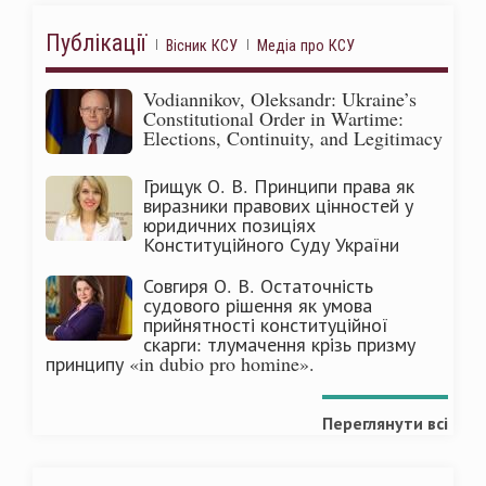
Публікації
Вісник КСУ
Медіа про КСУ
Vodiannikov, Oleksandr: Ukraine’s
Constitutional Order in Wartime:
Elections, Continuity, and Legitimacy
Грищук О. В. Принципи права як
виразники правових цінностей у
юридичних позиціях
Конституційного Суду України
Совгиря О. В. Остаточність
судового рішення як умова
прийнятності конституційної
скарги: тлумачення крізь призму
принципу «in dubio pro homine».
Переглянути всі