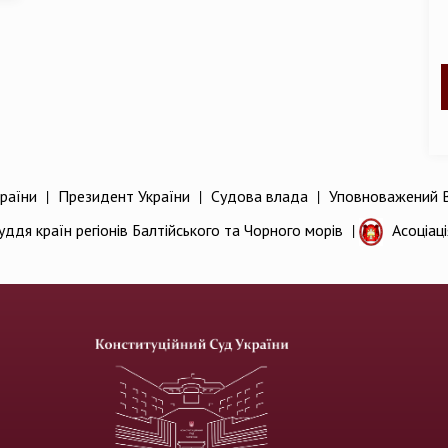
раїни
|
Президент України
|
Судова влада
|
Уповноважений В
уддя країн регіонів Балтійського та Чорного морів
|
Асоціац