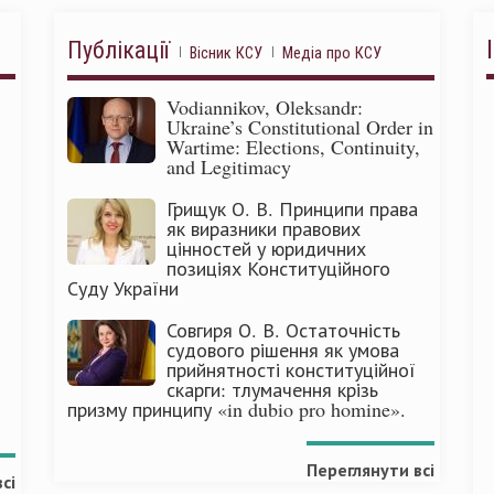
Публікації
Вісник КСУ
Медіа про КСУ
Vodiannikov, Oleksandr:
Ukraine’s Constitutional Order in
Wartime: Elections, Continuity,
and Legitimacy
Грищук О. В. Принципи права
як виразники правових
цінностей у юридичних
позиціях Конституційного
Суду України
Совгиря О. В. Остаточність
судового рішення як умова
прийнятності конституційної
скарги: тлумачення крізь
призму принципу «in dubio pro homine».
Переглянути всі
сі