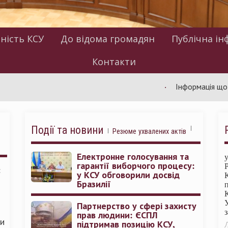
ність КСУ
До відома громадян
Публічна ін
Контакти
Інформація щодо робот
Події та новини
Резюме ухвалених актів
Електронне голосування та
гарантії виборчого процесу:
:
у КСУ обговорили досвід
Бразилії
Партнерство у сфері захисту
прав людини: ЄСПЛ
ми
підтримав позицію КСУ,
Л