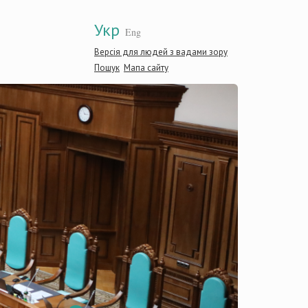
Укр
Eng
Версія для людей з вадами зору
Пошук
Мапа сайту
Конститу
України