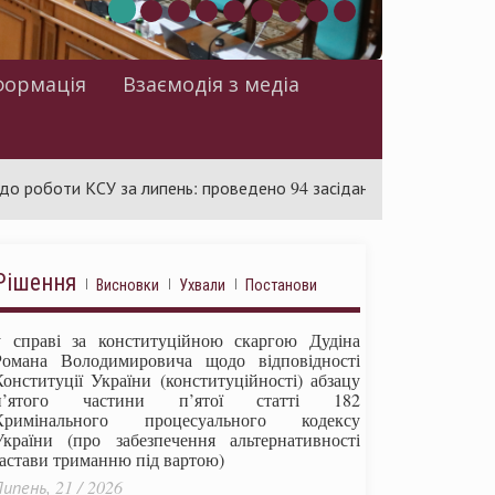
формація
Взаємодія з медіа
и КСУ за липень: проведено 94 засідання та ухвалено 85 актів
Рішення
Висновки
Ухвали
Постанови
у справі за конституційною скаргою Дудіна
Романа Володимировича щодо відповідності
Конституції України (конституційності) абзацу
п’ятого частини п’ятої статті 182
Кримінального процесуального кодексу
України (про забезпечення альтернативності
застави триманню під вартою)
ипень, 21 / 2026