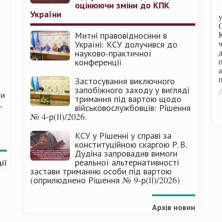
оцінюючи зміни до КПК
України
Митні правовідносини в
Україні: КСУ долучився до
науково-практичної
конференції
п
Застосування виключного
запобіжного заходу у вигляді
Л
ми
тримання під вартою щодо
,
військовослужбовців: Рішення
№ 4-р(ІІ)/2026.
КСУ у Рішенні у справі за
конституційною скаргою Р.В.
Дудіна запровадив вимоги
реальної альтернативності
ії
застави триманню особи під вартою
(оприлюднено Рішення № 9-р(ІІ)/2026)
Архів новин