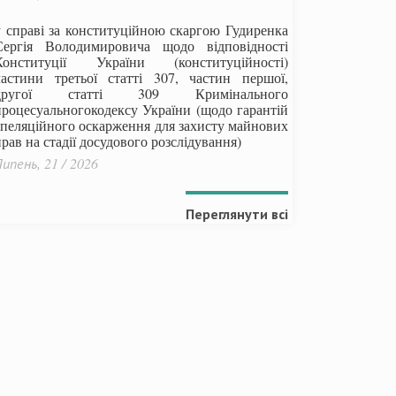
у справі за конституційною скаргою Гудиренка
Сергія Володимировича щодо відповідності
Конституції України (конституційності)
частини третьої статті 307, частин першої,
другої статті 309 Кримінального
процесуальногокодексу України
(щодо гарантій
апеляційного оскарження для захисту майнових
рав на стадії досудового розслідування)
ипень, 21 / 2026
Переглянути всі