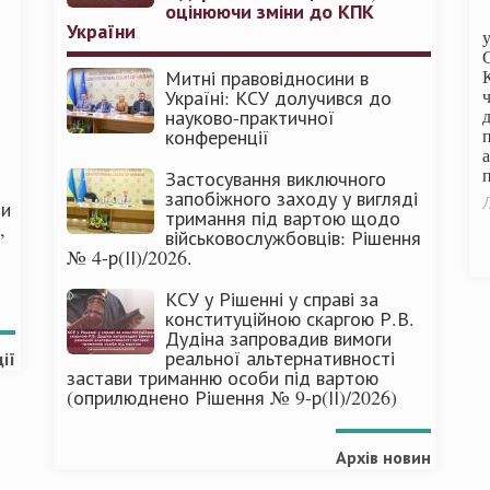
оцінюючи зміни до КПК
України
Митні правовідносини в
Україні: КСУ долучився до
науково-практичної
конференції
п
Застосування виключного
запобіжного заходу у вигляді
Л
ми
тримання під вартою щодо
,
військовослужбовців: Рішення
№ 4-р(ІІ)/2026.
КСУ у Рішенні у справі за
конституційною скаргою Р.В.
Дудіна запровадив вимоги
реальної альтернативності
ії
застави триманню особи під вартою
(оприлюднено Рішення № 9-р(ІІ)/2026)
Архів новин