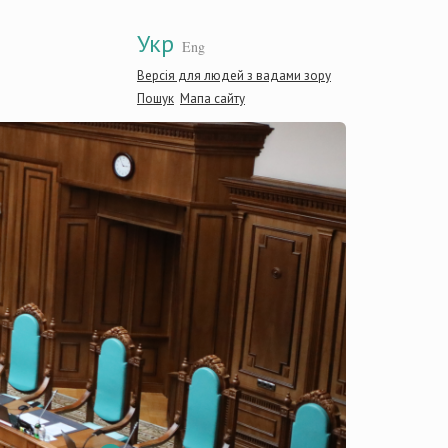
Укр
Eng
Версія для людей з вадами зору
Пошук
Мапа сайту
Консти
Україн