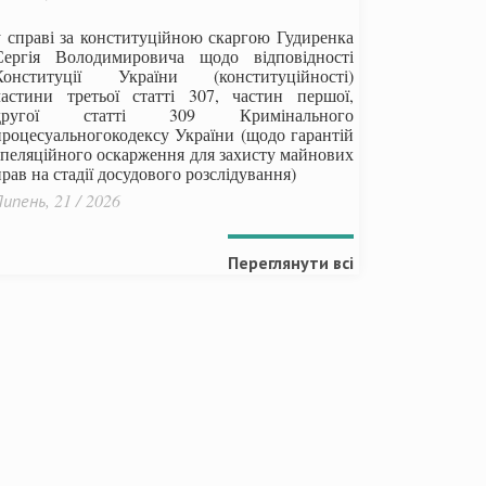
у справі за конституційною скаргою Гудиренка
Сергія Володимировича щодо відповідності
Конституції України (конституційності)
частини третьої статті 307, частин першої,
другої статті 309 Кримінального
процесуальногокодексу України
(щодо гарантій
апеляційного оскарження для захисту майнових
рав на стадії досудового розслідування)
ипень, 21 / 2026
Переглянути всі