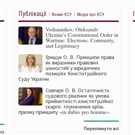
Публікації
Вісник КСУ
Медіа про КСУ
Vodiannikov, Oleksandr:
Ukraine’s Constitutional Order in
Wartime: Elections, Continuity,
and Legitimacy
Грищук О. В. Принципи права
як виразники правових
цінностей у юридичних
позиціях Конституційного
Суду України
Совгиря О. В. Остаточність
судового рішення як умова
прийнятності конституційної
скарги: тлумачення крізь
призму принципу «in dubio pro homine».
Переглянути всі
сі