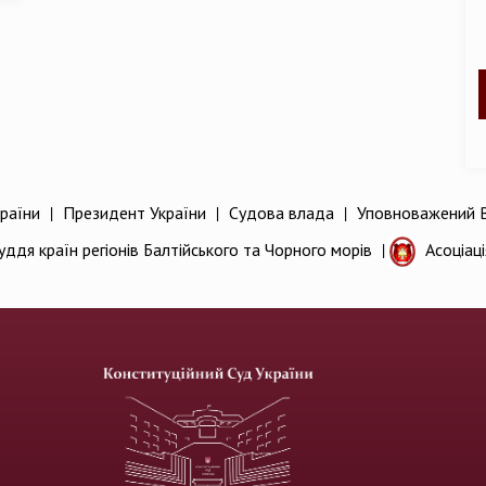
раїни
|
Президент України
|
Судова влада
|
Уповноважений В
уддя країн регіонів Балтійського та Чорного морів
|
Асоціац