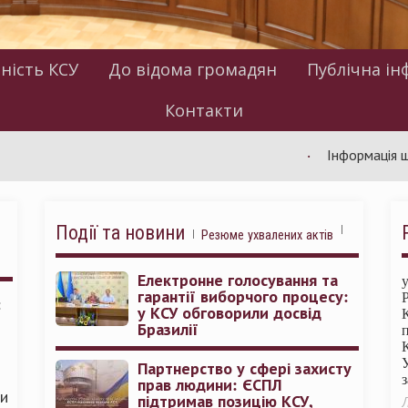
ність КСУ
До відома громадян
Публічна ін
Контакти
Інформація щодо роб
Події та новини
Резюме ухвалених актів
Електронне голосування та
гарантії виборчого процесу:
:
у КСУ обговорили досвід
Бразилії
Партнерство у сфері захисту
прав людини: ЄСПЛ
ми
підтримав позицію КСУ,
Л