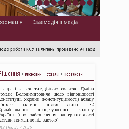
формація
Взаємодія з медіа
оти КСУ за липень: проведено 94 засідання та ухвалено 85 акті
Рішення
Висновки
Ухвали
Постанови
у справі за конституційною скаргою Дудіна
Романа Володимировича щодо відповідності
Конституції України (конституційності) абзацу
п’ятого частини п’ятої статті 182
Кримінального процесуального кодексу
України (про забезпечення альтернативності
застави триманню під вартою)
ипень, 21 / 2026