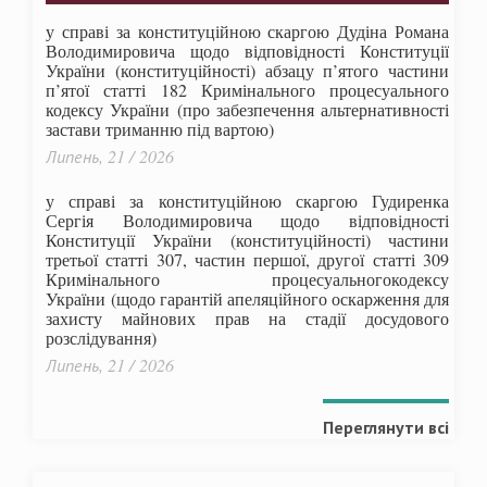
у справі за конституційною скаргою Дудіна Романа
Володимировича щодо відповідності Конституції
України (конституційності) абзацу п’ятого частини
п’ятої статті 182 Кримінального процесуального
кодексу України (про забезпечення альтернативності
застави триманню під вартою)
Липень, 21 / 2026
у справі за конституційною скаргою Гудиренка
Сергія Володимировича щодо відповідності
Конституції України (конституційності) частини
третьої статті 307, частин першої, другої статті 309
Кримінального процесуальногокодексу
України
(щодо гарантій апеляційного оскарження для
захисту майнових прав на стадії досудового
розслідування)
Липень, 21 / 2026
Переглянути всі