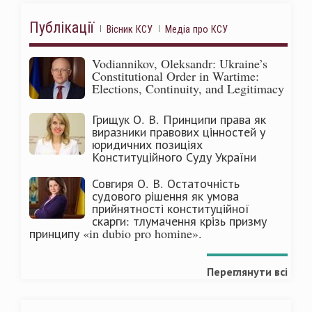
Публікації
Вісник КСУ
Медіа про КСУ
Vodiannikov, Oleksandr: Ukraine’s
Constitutional Order in Wartime:
Elections, Continuity, and Legitimacy
Грищук О. В. Принципи права як
виразники правових цінностей у
юридичних позиціях
Конституційного Суду України
Совгиря О. В. Остаточність
судового рішення як умова
прийнятності конституційної
скарги: тлумачення крізь призму
принципу «in dubio pro homine».
Переглянути всі