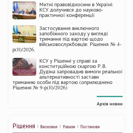
Митні правовідносини в Україні:
КСУ долучився до науково-
практичної конференції
Застосування виключного
запобіжного заходу у вигляді
тримання під вартою щодо
військовослужбовців: Рішення № 4-
р(ІІ)/2026.
КСУ у Рішенні у справі за
конституційною скаргою Р.В.
Дудіна запровадив вимоги реальної
альтернативності застави
триманню особи під вартою (оприлюднено
Рішення № 9-р(ІІ)/2026)
Архів новин
Рішення
Висновки
Ухвали
Постанови