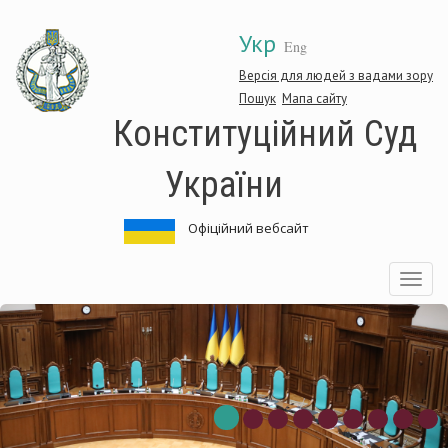
Перейти
Укр
до
Eng
основного
матеріалу
Версія для людей з вадами зору
Пошук
Мапа сайту
Конституційний Суд
України
Офіційний вебсайт
Toggle
navigatio
ституційний
Кон
Суд