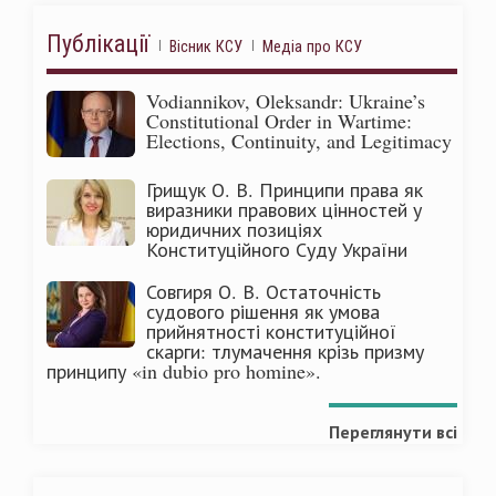
Публікації
Вісник КСУ
Медіа про КСУ
Vodiannikov, Oleksandr: Ukraine’s
Constitutional Order in Wartime:
Elections, Continuity, and Legitimacy
Грищук О. В. Принципи права як
виразники правових цінностей у
юридичних позиціях
Конституційного Суду України
Совгиря О. В. Остаточність
судового рішення як умова
прийнятності конституційної
скарги: тлумачення крізь призму
принципу «in dubio pro homine».
Переглянути всі