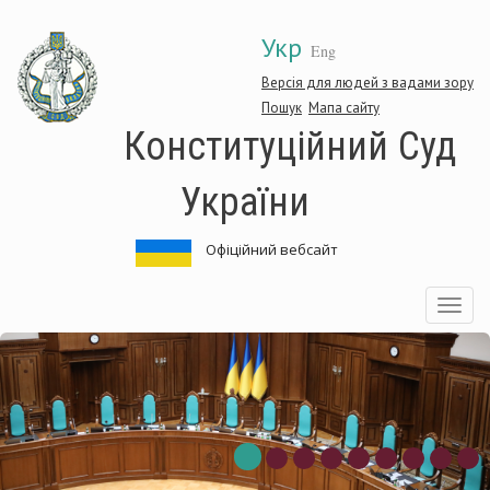
Перейти
Укр
до
Eng
основного
матеріалу
Версія для людей з вадами зору
Пошук
Мапа сайту
Конституційний Суд
України
Офіційний вебсайт
Toggle
navigatio
онституційний
К
уд
С