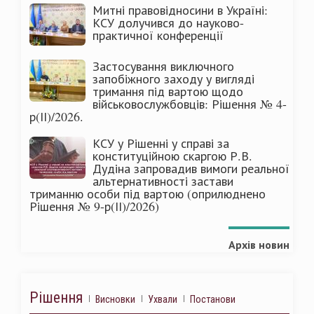
Митні правовідносини в Україні:
КСУ долучився до науково-
практичної конференції
Застосування виключного
запобіжного заходу у вигляді
тримання під вартою щодо
військовослужбовців: Рішення № 4-
р(ІІ)/2026.
КСУ у Рішенні у справі за
конституційною скаргою Р.В.
Дудіна запровадив вимоги реальної
альтернативності застави
триманню особи під вартою (оприлюднено
Рішення № 9-р(ІІ)/2026)
Архів новин
Рішення
Висновки
Ухвали
Постанови