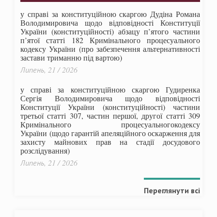
у справі за конституційною скаргою Дудіна Романа
Володимировича щодо відповідності Конституції
України (конституційності) абзацу п’ятого частини
п’ятої статті 182 Кримінального процесуального
кодексу України (про забезпечення альтернативності
застави триманню під вартою)
Липень, 21 / 2026
у справі за конституційною скаргою Гудиренка
Сергія Володимировича щодо відповідності
Конституції України (конституційності) частини
третьої статті 307, частин першої, другої статті 309
Кримінального процесуальногокодексу
України
(щодо гарантій апеляційного оскарження для
захисту майнових прав на стадії досудового
розслідування)
Липень, 21 / 2026
Переглянути всі