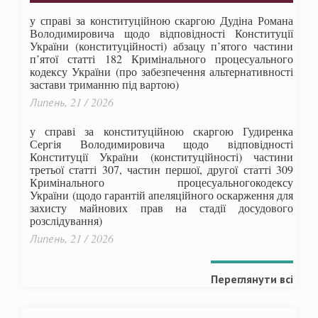
у справі за конституційною скаргою Дудіна Романа
Володимировича щодо відповідності Конституції
України (конституційності) абзацу п’ятого частини
п’ятої статті 182 Кримінального процесуального
кодексу України (про забезпечення альтернативності
застави триманню під вартою)
Липень, 21 / 2026
у справі за конституційною скаргою Гудиренка
Сергія Володимировича щодо відповідності
Конституції України (конституційності) частини
третьої статті 307, частин першої, другої статті 309
Кримінального процесуальногокодексу
України
(щодо гарантій апеляційного оскарження для
захисту майнових прав на стадії досудового
розслідування)
Липень, 21 / 2026
Переглянути всі