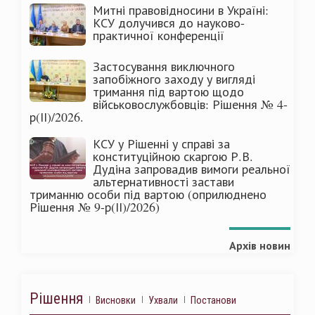
Митні правовідносини в Україні:
КСУ долучився до науково-
практичної конференції
Застосування виключного
запобіжного заходу у вигляді
тримання під вартою щодо
військовослужбовців: Рішення № 4-
р(ІІ)/2026.
КСУ у Рішенні у справі за
конституційною скаргою Р.В.
Дудіна запровадив вимоги реальної
альтернативності застави
триманню особи під вартою (оприлюднено
Рішення № 9-р(ІІ)/2026)
Архів новин
Рішення
Висновки
Ухвали
Постанови