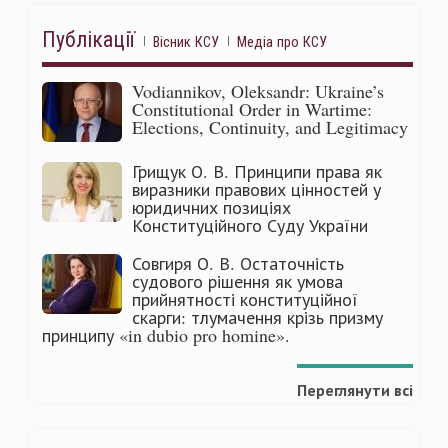
Публікації
Вісник КСУ
Медіа про КСУ
Vodiannikov, Oleksandr: Ukraine’s
Constitutional Order in Wartime:
Elections, Continuity, and Legitimacy
Грищук О. В. Принципи права як
виразники правових цінностей у
юридичних позиціях
Конституційного Суду України
Совгиря О. В. Остаточність
судового рішення як умова
прийнятності конституційної
скарги: тлумачення крізь призму
принципу «in dubio pro homine».
Переглянути всі