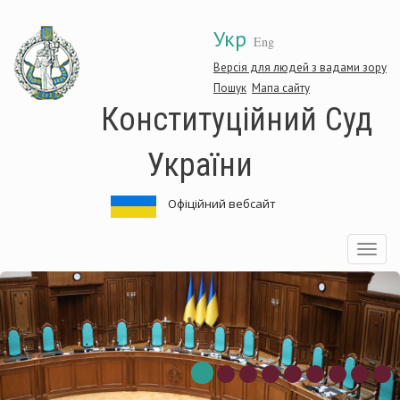
Перейти
Укр
до
Eng
основного
матеріалу
Версія для людей з вадами зору
Пошук
Мапа сайту
Конституційний Суд
України
Офіційний вебсайт
Toggle
navigatio
нституційний
Ко
д
Су