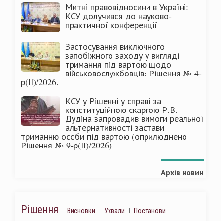
Митні правовідносини в Україні:
КСУ долучився до науково-
практичної конференції
Застосування виключного
запобіжного заходу у вигляді
тримання під вартою щодо
військовослужбовців: Рішення № 4-
р(ІІ)/2026.
КСУ у Рішенні у справі за
конституційною скаргою Р.В.
Дудіна запровадив вимоги реальної
альтернативності застави
триманню особи під вартою (оприлюднено
Рішення № 9-р(ІІ)/2026)
Архів новин
Рішення
Висновки
Ухвали
Постанови