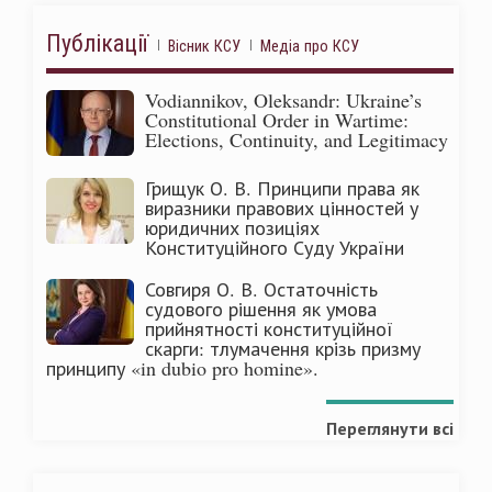
Публікації
Вісник КСУ
Медіа про КСУ
Vodiannikov, Oleksandr: Ukraine’s
Constitutional Order in Wartime:
Elections, Continuity, and Legitimacy
Грищук О. В. Принципи права як
виразники правових цінностей у
юридичних позиціях
Конституційного Суду України
Совгиря О. В. Остаточність
судового рішення як умова
прийнятності конституційної
скарги: тлумачення крізь призму
принципу «in dubio pro homine».
Переглянути всі