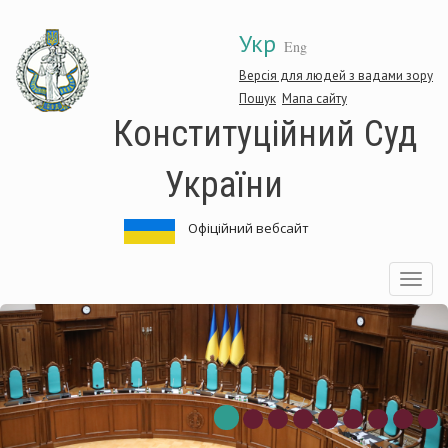
Перейти
Укр
до
Eng
основного
матеріалу
Версія для людей з вадами зору
Пошук
Мапа сайту
Конституційний Суд
України
Офіційний вебсайт
Toggle
navigatio
онституційний
К
уд
С