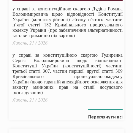
у справі за конституційною скаргою Дудіна Романа
Володимировича щодо відповідності Конституції
України (конституційності) абзацу п’ятого частини
п’ятої статті 182 Кримінального процесуального
кодексу України (про забезпечення альтернативності
застави триманню під вартою)
Липень, 21 / 2026
у справі за конституційною скаргою Гудиренка
Сергія Володимировича щодо відповідності
Конституції України (конституційності) частини
третьої статті 307, частин першої, другої статті 309
Кримінального процесуальногокодексу
України
(щодо гарантій апеляційного оскарження для
захисту майнових прав на стадії досудового
розслідування)
Липень, 21 / 2026
Переглянути всі