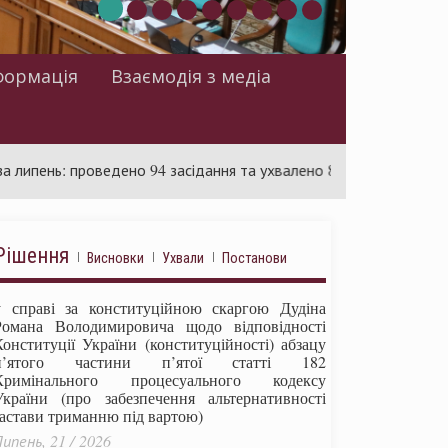
формація
Взаємодія з медіа
: проведено 94 засідання та ухвалено 85 актів
Суд розгля
Рішення
Висновки
Ухвали
Постанови
у справі за конституційною скаргою Дудіна
Романа Володимировича щодо відповідності
Конституції України (конституційності) абзацу
п’ятого частини п’ятої статті 182
Кримінального процесуального кодексу
України (про забезпечення альтернативності
застави триманню під вартою)
ипень, 21 / 2026