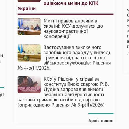
оцінюючи зміни до КПК
України
Митні правовідносини в
Україні: КСУ долучився до
науково-практичної
конференції
п
Застосування виключного
запобіжного заходу у вигляді
Л
ми
тримання під вартою щодо
,
військовослужбовців: Рішення
№ 4-р(ІІ)/2026.
КСУ у Рішенні у справі за
конституційною скаргою Р.В.
Дудіна запровадив вимоги
реальної альтернативності
ії
застави триманню особи під вартою
(оприлюднено Рішення № 9-р(ІІ)/2026)
Архів новин