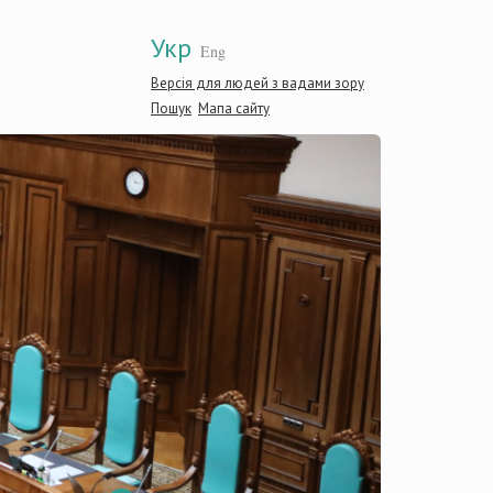
Укр
Eng
Версія для людей з вадами зору
Пошук
Мапа сайту
Консти
Україн