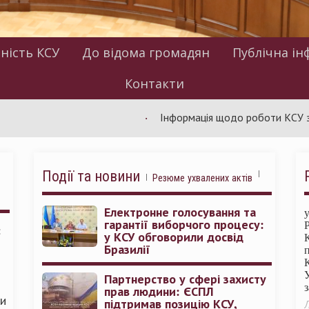
ність КСУ
До відома громадян
Публічна ін
Контакти
Інформація щодо роботи КСУ за липень
Події та новини
Резюме ухвалених актів
Електронне голосування та
гарантії виборчого процесу:
:
у КСУ обговорили досвід
Бразилії
Партнерство у сфері захисту
прав людини: ЄСПЛ
ми
підтримав позицію КСУ,
Л