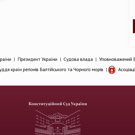
раїни
|
Президент України
|
Судова влада
|
Уповноважений В
уддя країн регіонів Балтійського та Чорного морів
|
Асоціац