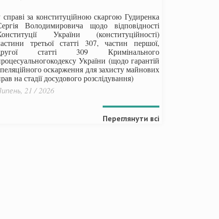
у справі за конституційною скаргою Гудиренка
Сергія Володимировича щодо відповідності
Конституції України (конституційності)
частини третьої статті 307, частин першої,
другої статті 309 Кримінального
процесуальногокодексу України
(щодо гарантій
апеляційного оскарження для захисту майнових
рав на стадії досудового розслідування)
ипень, 21 / 2026
Переглянути всі