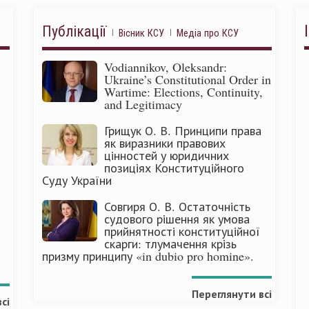
Публікації
Вісник КСУ
Медіа про КСУ
Vodiannikov, Oleksandr:
Ukraine’s Constitutional Order in
Wartime: Elections, Continuity,
and Legitimacy
Грищук О. В. Принципи права
як виразники правових
цінностей у юридичних
позиціях Конституційного
Суду України
Совгиря О. В. Остаточність
судового рішення як умова
прийнятності конституційної
скарги: тлумачення крізь
призму принципу «in dubio pro homine».
Переглянути всі
сі