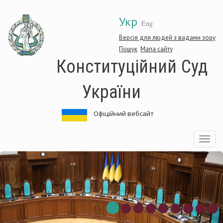
Перейти
Укр
до
Eng
основного
матеріалу
Версія для людей з вадами зору
Пошук
Мапа сайту
Конституційний Суд
України
Офіційний вебсайт
Toggle
navigatio
нституційний
Ко
д
Су