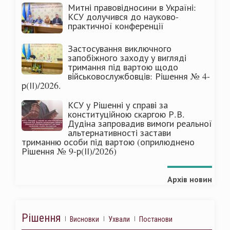
Митні правовідносини в Україні:
КСУ долучився до науково-
практичної конференції
Застосування виключного
запобіжного заходу у вигляді
тримання під вартою щодо
військовослужбовців: Рішення № 4-
р(ІІ)/2026.
КСУ у Рішенні у справі за
конституційною скаргою Р.В.
Дудіна запровадив вимоги реальної
альтернативності застави
триманню особи під вартою (оприлюднено
Рішення № 9-р(ІІ)/2026)
Архів новин
Рішення
Висновки
Ухвали
Постанови