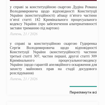
у справі за конституційною скаргою Дудіна Романа
Володимировича щодо відповідності Конституції
України (конституційності) абзацу п’ятого частини
п’ятої статті 182 Кримінального процесуального
кодексу України (про забезпечення альтернативності
застави триманню під вартою)
Липень, 21 / 2026
у справі за конституційною скаргою Гудиренка
Сергія Володимировича щодо відповідності
Конституції України (конституційності) частини
третьої статті 307, частин першої, другої статті 309
Кримінального процесуальногокодексу
України
(щодо гарантій апеляційного оскарження для
захисту майнових прав на стадії досудового
розслідування)
Липень, 21 / 2026
Переглянути всі