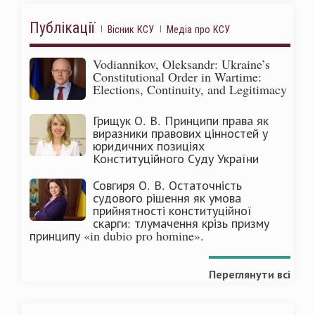
Публікації
Вісник КСУ
Медіа про КСУ
Vodiannikov, Oleksandr: Ukraine’s
Constitutional Order in Wartime:
Elections, Continuity, and Legitimacy
Грищук О. В. Принципи права як
виразники правових цінностей у
юридичних позиціях
Конституційного Суду України
Совгиря О. В. Остаточність
судового рішення як умова
прийнятності конституційної
скарги: тлумачення крізь призму
принципу «in dubio pro homine».
Переглянути всі