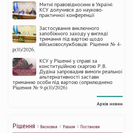
Митні правовідносини в Україні:
КСУ долучився до науково-
практичної конференції
Застосування виключного
запобіжного заходу у вигляді
тримання під вартою щодо
військовослужбовців: Рішення № 4-
р(ІІ)/2026.
КСУ у Рішенні у справі за
конституційною скаргою Р.В.
Дудіна запровадив вимоги реальної
альтернативності застави
триманню особи під вартою (оприлюднено
Рішення № 9-р(ІІ)/2026)
Архів новин
Рішення
Висновки
Ухвали
Постанови