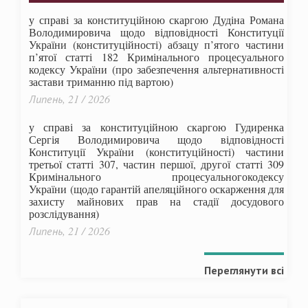
у справі за конституційною скаргою Дудіна Романа
Володимировича щодо відповідності Конституції
України (конституційності) абзацу п’ятого частини
п’ятої статті 182 Кримінального процесуального
кодексу України (про забезпечення альтернативності
застави триманню під вартою)
Липень, 21 / 2026
у справі за конституційною скаргою Гудиренка
Сергія Володимировича щодо відповідності
Конституції України (конституційності) частини
третьої статті 307, частин першої, другої статті 309
Кримінального процесуальногокодексу
України
(щодо гарантій апеляційного оскарження для
захисту майнових прав на стадії досудового
розслідування)
Липень, 21 / 2026
Переглянути всі