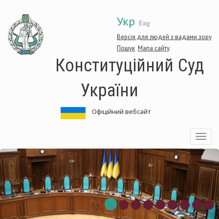
Перейти
Укр
до
Eng
основного
матеріалу
Версія для людей з вадами зору
Пошук
Мапа сайту
Конституційний Суд
України
Офіційний вебсайт
Toggle
navigatio
нституційний
Ко
д
Су