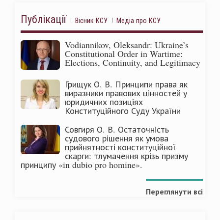
Публікації
Вісник КСУ
Медіа про КСУ
Vodiannikov, Oleksandr: Ukraine’s
Constitutional Order in Wartime:
Elections, Continuity, and Legitimacy
Грищук О. В. Принципи права як
виразники правових цінностей у
юридичних позиціях
Конституційного Суду України
Совгиря О. В. Остаточність
судового рішення як умова
прийнятності конституційної
скарги: тлумачення крізь призму
принципу «in dubio pro homine».
Переглянути всі