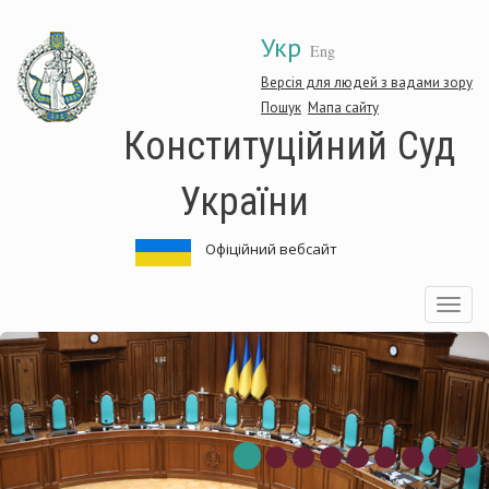
Перейти
Укр
до
Eng
основного
матеріалу
Версія для людей з вадами зору
Пошук
Мапа сайту
Конституційний Суд
України
Офіційний вебсайт
Toggle
navigatio
титуційний
Конс
Суд