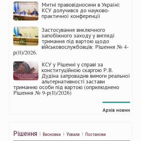
Митні правовідносини в Україні:
КСУ долучився до науково-
практичної конференції
Застосування виключного
запобіжного заходу у вигляді
тримання під вартою щодо
військовослужбовців: Рішення № 4-
р(ІІ)/2026.
КСУ у Рішенні у справі за
конституційною скаргою Р.В.
Дудіна запровадив вимоги реальної
альтернативності застави
триманню особи під вартою (оприлюднено
Рішення № 9-р(ІІ)/2026)
Архів новин
Рішення
Висновки
Ухвали
Постанови