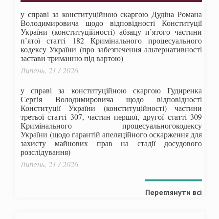
у справі за конституційною скаргою Дудіна Романа
Володимировича щодо відповідності Конституції
України (конституційності) абзацу п’ятого частини
п’ятої статті 182 Кримінального процесуального
кодексу України (про забезпечення альтернативності
застави триманню під вартою)
Липень, 21 / 2026
у справі за конституційною скаргою Гудиренка
Сергія Володимировича щодо відповідності
Конституції України (конституційності) частини
третьої статті 307, частин першої, другої статті 309
Кримінального процесуальногокодексу
України
(щодо гарантій апеляційного оскарження для
захисту майнових прав на стадії досудового
розслідування)
Липень, 21 / 2026
Переглянути всі