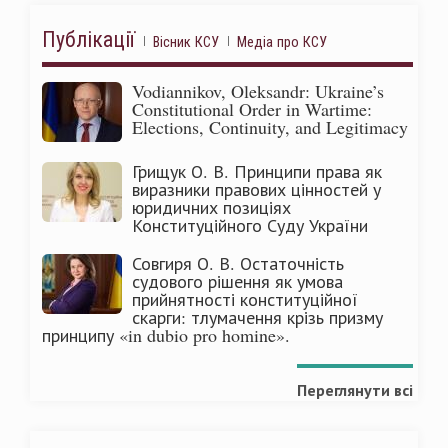
Публікації
Вісник КСУ
Медіа про КСУ
Vodiannikov, Oleksandr: Ukraine’s
Constitutional Order in Wartime:
Elections, Continuity, and Legitimacy
Грищук О. В. Принципи права як
виразники правових цінностей у
юридичних позиціях
Конституційного Суду України
Совгиря О. В. Остаточність
судового рішення як умова
прийнятності конституційної
скарги: тлумачення крізь призму
принципу «in dubio pro homine».
Переглянути всі