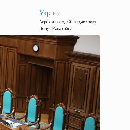
Укр
Eng
Версія для людей з вадами зору
Пошук
Мапа сайту
Конституці
України