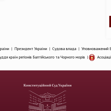
раїни
|
Президент України
|
Судова влада
|
Уповноважений В
уддя країн регіонів Балтійського та Чорного морів
|
Асоціац