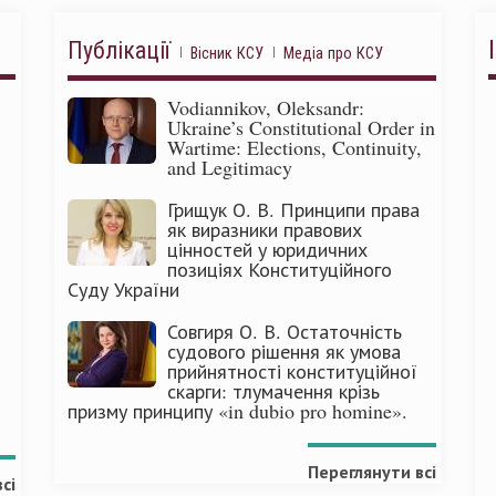
Публікації
Вісник КСУ
Медіа про КСУ
Vodiannikov, Oleksandr:
Ukraine’s Constitutional Order in
Wartime: Elections, Continuity,
and Legitimacy
Грищук О. В. Принципи права
як виразники правових
цінностей у юридичних
позиціях Конституційного
Суду України
Совгиря О. В. Остаточність
судового рішення як умова
прийнятності конституційної
скарги: тлумачення крізь
призму принципу «in dubio pro homine».
Переглянути всі
сі