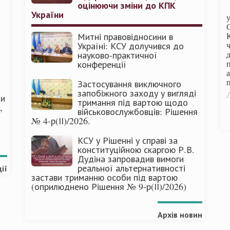
оцінюючи зміни до КПК
України
Митні правовідносини в
Україні: КСУ долучився до
науково-практичної
конференції
п
Застосування виключного
запобіжного заходу у вигляді
Л
ми
тримання під вартою щодо
,
військовослужбовців: Рішення
№ 4-р(ІІ)/2026.
КСУ у Рішенні у справі за
конституційною скаргою Р.В.
Дудіна запровадив вимоги
реальної альтернативності
ії
застави триманню особи під вартою
(оприлюднено Рішення № 9-р(ІІ)/2026)
Архів новин