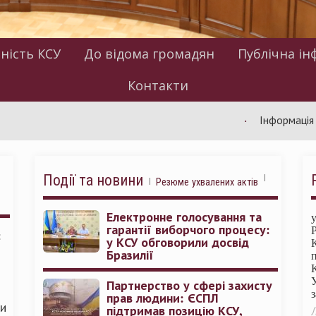
ність КСУ
До відома громадян
Публічна ін
Контакти
Інформація щодо ро
Події та новини
Резюме ухвалених актів
Електронне голосування та
гарантії виборчого процесу:
:
у КСУ обговорили досвід
Бразилії
Партнерство у сфері захисту
прав людини: ЄСПЛ
ми
підтримав позицію КСУ,
Л