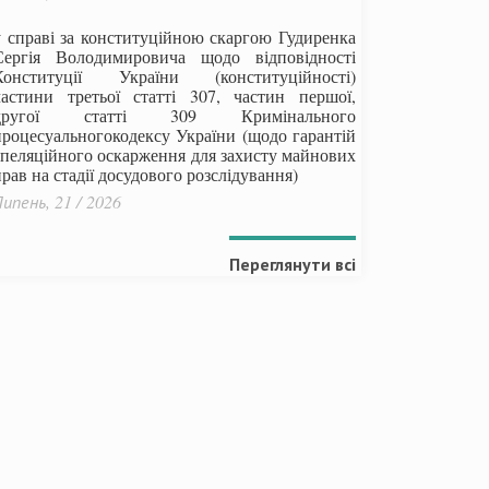
у справі за конституційною скаргою Гудиренка
Сергія Володимировича щодо відповідності
Конституції України (конституційності)
частини третьої статті 307, частин першої,
другої статті 309 Кримінального
процесуальногокодексу України
(щодо гарантій
апеляційного оскарження для захисту майнових
рав на стадії досудового розслідування)
ипень, 21 / 2026
Переглянути всі