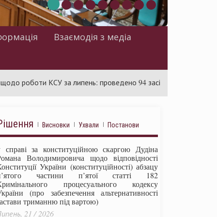
формація
Взаємодія з медіа
боти КСУ за липень: проведено 94 засідання та ухвалено 85 акт
Рішення
Висновки
Ухвали
Постанови
у справі за конституційною скаргою Дудіна
Романа Володимировича щодо відповідності
Конституції України (конституційності) абзацу
п’ятого частини п’ятої статті 182
Кримінального процесуального кодексу
України (про забезпечення альтернативності
застави триманню під вартою)
ипень, 21 / 2026