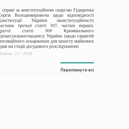
у справі за конституційною скаргою Гудиренка
Сергія Володимировича щодо відповідності
Конституції України (конституційності)
частини третьої статті 307, частин першої,
другої статті 309 Кримінального
процесуальногокодексу України
(щодо гарантій
апеляційного оскарження для захисту майнових
рав на стадії досудового розслідування)
ипень, 21 / 2026
Переглянути всі