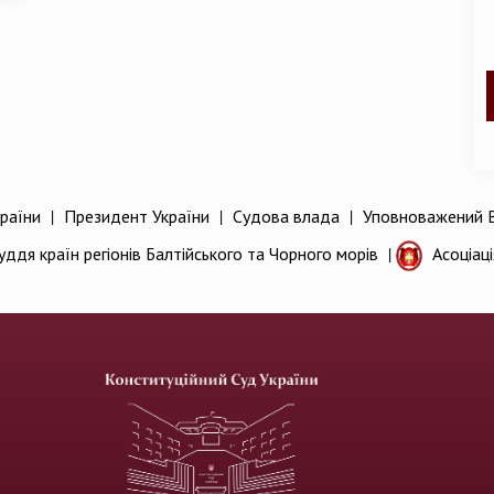
раїни
|
Президент України
|
Судова влада
|
Уповноважений В
уддя країн регіонів Балтійського та Чорного морів
|
Асоціац