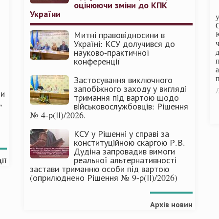
оцінюючи зміни до КПК
України
Митні правовідносини в
Україні: КСУ долучився до
науково-практичної
конференції
п
Застосування виключного
запобіжного заходу у вигляді
Л
ми
тримання під вартою щодо
,
військовослужбовців: Рішення
№ 4-р(ІІ)/2026.
КСУ у Рішенні у справі за
конституційною скаргою Р.В.
Дудіна запровадив вимоги
реальної альтернативності
ії
застави триманню особи під вартою
(оприлюднено Рішення № 9-р(ІІ)/2026)
Архів новин