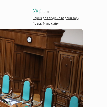
Укр
Eng
Версія для людей з вадами зору
Пошук
Мапа сайту
Конст
Украї