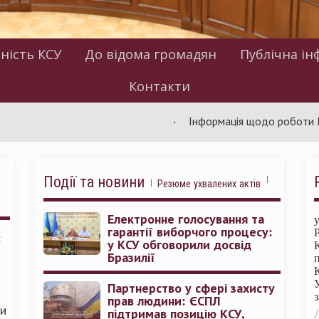
ність КСУ
До відома громадян
Публічна ін
Контакти
Інформація щодо роботи КСУ за ли
Події та новини
Резюме ухвалених актів
Електронне голосування та
гарантії виборчого процесу:
:
у КСУ обговорили досвід
Бразилії
Партнерство у сфері захисту
прав людини: ЄСПЛ
ми
підтримав позицію КСУ,
Л