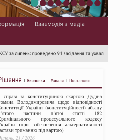
формація
Взаємодія з медіа
пень: проведено 94 засідання та ухвалено 85 актів
Суд р
Рішення
Висновки
Ухвали
Постанови
у справі за конституційною скаргою Дудіна
Романа Володимировича щодо відповідності
Конституції України (конституційності) абзацу
п’ятого частини п’ятої статті 182
Кримінального процесуального кодексу
України (про забезпечення альтернативності
застави триманню під вартою)
ипень, 21 / 2026