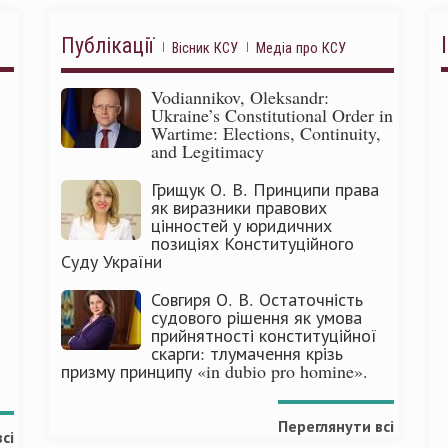
Публікації
Вісник КСУ
Медіа про КСУ
Vodiannikov, Oleksandr:
Ukraine’s Constitutional Order in
Wartime: Elections, Continuity,
and Legitimacy
Грищук О. В. Принципи права
як виразники правових
цінностей у юридичних
позиціях Конституційного
Суду України
Совгиря О. В. Остаточність
судового рішення як умова
прийнятності конституційної
скарги: тлумачення крізь
призму принципу «in dubio pro homine».
Переглянути всі
сі