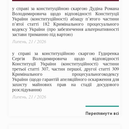
у справі за конституційною скаргою Дудіна Романа
Володимировича щодо відповідності Конституції
України (конституційності) абзацу п’ятого частини
п’ятої статті 182 Кримінального процесуального
кодексу України (про забезпечення альтернативності
застави триманню під вартою)
Липень, 21 / 2026
у справі за конституційною скаргою Гудиренка
Сергія Володимировича щодо відповідності
Конституції України (конституційності) частини
третьої статті 307, частин першої, другої статті 309
Кримінального процесуальногокодексу
України
(щодо гарантій апеляційного оскарження для
захисту майнових прав на стадії досудового
розслідування)
Липень, 21 / 2026
Переглянути всі