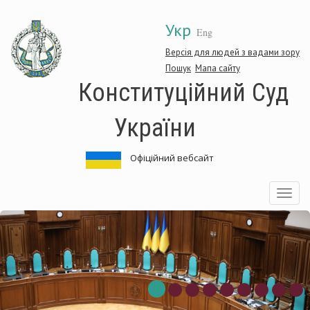
Перейти
Укр
до
Eng
основного
матеріалу
Версія для людей з вадами зору
Пошук
Мапа сайту
Конституційний Суд
України
Офіційний вебсайт
Toggle
navigatio
ституційний
Кон
Суд