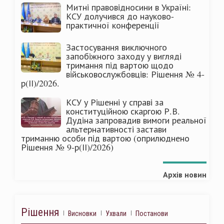
Митні правовідносини в Україні:
КСУ долучився до науково-
практичної конференції
Застосування виключного
запобіжного заходу у вигляді
тримання під вартою щодо
військовослужбовців: Рішення № 4-
р(ІІ)/2026.
КСУ у Рішенні у справі за
конституційною скаргою Р.В.
Дудіна запровадив вимоги реальної
альтернативності застави
триманню особи під вартою (оприлюднено
Рішення № 9-р(ІІ)/2026)
Архів новин
Рішення
Висновки
Ухвали
Постанови