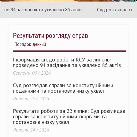
аїни
Укр
94 засідання та ухвалено 85 актів
Суд розглядає справу 
Результати розгляду справ
Порядок денний
Інформація щодо роботи КСУ за липень:
проведено 94 засідання та ухвалено 85 актів
Серпень, 03 / 2026
Суд розглядав справи за конституційними
поданнями та постановив низку ухвал
Липень, 27 / 2026
Результати роботи за 22 липня: Суд розглядав
справи за конституційними скаргами та
постановив низку ухвал
Липень, 24 / 2026