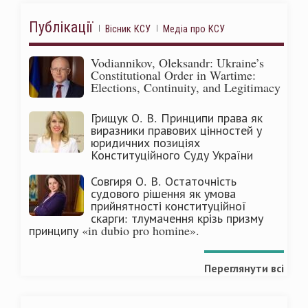
Публікації
Вісник КСУ
Медіа про КСУ
Vodiannikov, Oleksandr: Ukraine’s
Constitutional Order in Wartime:
Elections, Continuity, and Legitimacy
Грищук О. В. Принципи права як
виразники правових цінностей у
юридичних позиціях
Конституційного Суду України
Совгиря О. В. Остаточність
судового рішення як умова
прийнятності конституційної
скарги: тлумачення крізь призму
принципу «in dubio pro homine».
Переглянути всі